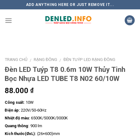
Skip
ADD ANYTHING HERE OR JUST REMOVE IT...
to
content
TRANG CHỦ
RẠNG ĐÔNG
ĐÈN TUÝP LED RẠNG ĐÔNG
/
/
Đèn LED Tuýp T8 0.6m 10W Thủy Tinh
Bọc Nhựa LED TUBE T8 N02 60/10W
88.000
₫
Công suất:
10W
Điện áp:
220V/50-60Hz
Nhiệt độ màu:
6500K/5000K/3000K
Quang thông:
900 lm
Kích thước(ØxL):
(26×600)mm