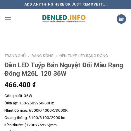
Skip
ADD ANYTHING HERE OR JUST REMOVE IT...
to
content
TRANG CHỦ
RẠNG ĐÔNG
ĐÈN TUÝP LED RẠNG ĐÔNG
/
/
Đèn LED Tuýp Bán Nguyệt Đổi Màu Rạng
Đông M26L 120 36W
466.400
₫
Công suất: 36W
Điện áp: 150-250V/50-60Hz
Nhiệt độ màu: 6500K/4000K/3000K
Quang thông: 3100/3100/2900 lm
Kích thước: (1200x75x25)mm