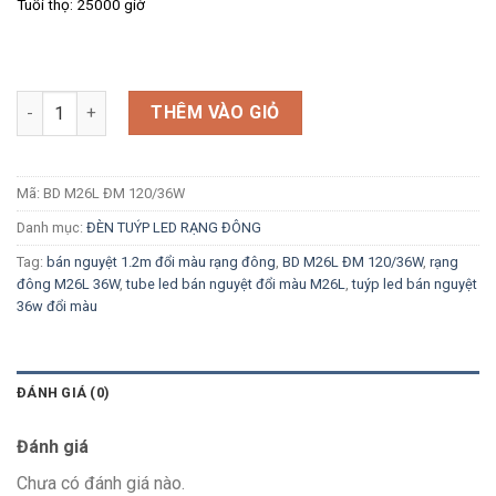
Tuổi thọ: 25000 giờ
Số lượng
THÊM VÀO GIỎ
Mã:
BD M26L ĐM 120/36W
Danh mục:
ĐÈN TUÝP LED RẠNG ĐÔNG
Tag:
bán nguyệt 1.2m đổi màu rạng đông
,
BD M26L ĐM 120/36W
,
rạng
đông M26L 36W
,
tube led bán nguyệt đổi màu M26L
,
tuýp led bán nguyệt
36w đổi màu
ĐÁNH GIÁ (0)
Đánh giá
Chưa có đánh giá nào.