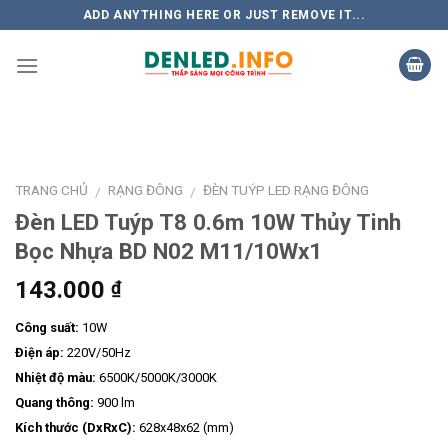
Skip
ADD ANYTHING HERE OR JUST REMOVE IT...
to
content
TRANG CHỦ
RẠNG ĐÔNG
ĐÈN TUÝP LED RẠNG ĐÔNG
/
/
Đèn LED Tuýp T8 0.6m 10W Thủy Tinh
Bọc Nhựa BD N02 M11/10Wx1
143.000
₫
Công suất:
10W
Điện áp:
220V/50Hz
Nhiệt độ màu:
6500K/5000K/3000K
Quang thông:
900 lm
Kích thước (DxRxC):
628x48x62 (mm)