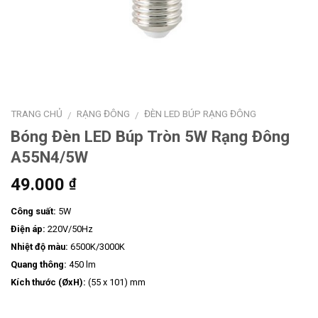
TRANG CHỦ
RẠNG ĐÔNG
ĐÈN LED BÚP RẠNG ĐÔNG
/
/
Bóng Đèn LED Búp Tròn 5W Rạng Đông
A55N4/5W
49.000
₫
Công suất:
5W
Điện áp:
220V/50Hz
Nhiệt độ màu:
6500K/3000K
Quang thông:
450 lm
Kích thước (ØxH):
(55 x 101) mm