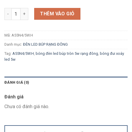
Số lượng
THÊM VÀO GIỎ
Mã:
A55N4/5W.H
Danh mục:
ĐÈN LED BÚP RẠNG ĐÔNG
Tag:
A55N4/5W.H
,
bóng đèn led búp tròn 5w rạng đông
,
bóng đui xoáy
led 5w
ĐÁNH GIÁ (0)
Đánh giá
Chưa có đánh giá nào.