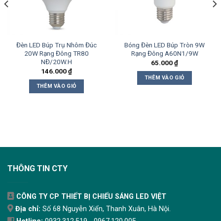
Đèn LED Búp Trụ Nhôm Đúc
Bóng Đèn LED Búp Tròn 9W
20W Rạng Đông TR80
Rạng Đông A60N1/9W
NĐ/20W.H
65.000
₫
146.000
₫
THÊM VÀO GIỎ
THÊM VÀO GIỎ
THÔNG TIN CTY
CÔNG TY CP THIẾT BỊ CHIẾU SÁNG LED VIỆT
Địa chỉ:
Số 68 Nguyễn Xiển, Thanh Xuân, Hà Nội.