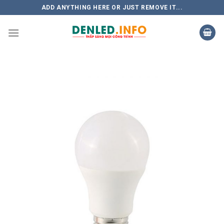
Skip
ADD ANYTHING HERE OR JUST REMOVE IT...
to
content