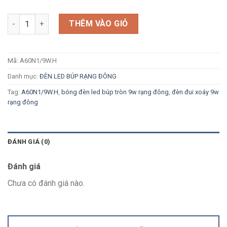
Số lượng
THÊM VÀO GIỎ
Mã:
A60N1/9W.H
Danh mục:
ĐÈN LED BÚP RẠNG ĐÔNG
Tag:
A60N1/9W.H
,
bóng đèn led búp tròn 9w rạng đông
,
đèn đui xoáy 9w
rạng đông
ĐÁNH GIÁ (0)
Đánh giá
Chưa có đánh giá nào.