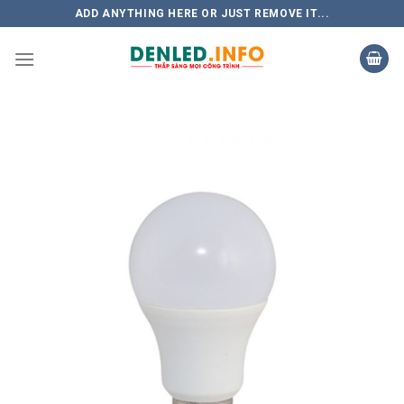
Skip
ADD ANYTHING HERE OR JUST REMOVE IT...
to
content