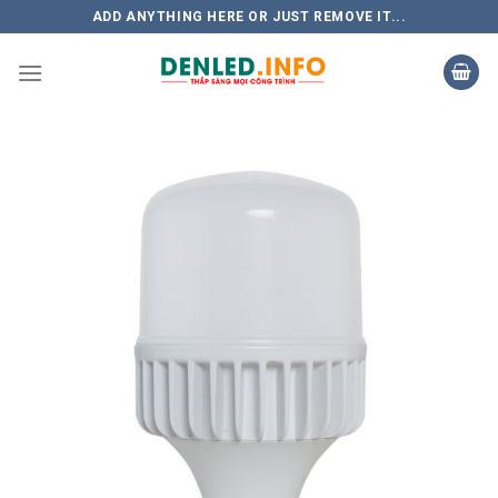
Skip
ADD ANYTHING HERE OR JUST REMOVE IT...
to
content