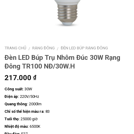
TRANG CHỦ
RẠNG ĐÔNG
ĐÈN LED BÚP RẠNG ĐÔNG
/
/
Đèn LED Búp Trụ Nhôm Đúc 30W Rạng
Đông TR100 NĐ/30W.H
217.000
₫
Công suất:
30W
Điện áp:
220V/50Hz
Quang thông:
2000lm
Chỉ số thể hiện màu ra:
83
Tuổi thọ:
25000 giờ
Nhiệt độ màu:
6500K
Đầu đèn:
E27