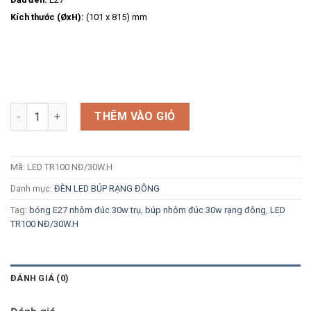
Kích thước (ØxH):
(101 x 815) mm
Số lượng
THÊM VÀO GIỎ
Mã:
LED TR100 NĐ/30W.H
Danh mục:
ĐÈN LED BÚP RẠNG ĐÔNG
Tag:
bóng E27 nhôm đúc 30w trụ
,
búp nhôm đúc 30w rạng đông
,
LED
TR100 NĐ/30W.H
ĐÁNH GIÁ (0)