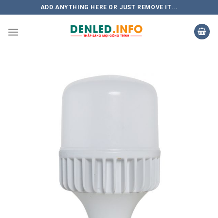
Skip
ADD ANYTHING HERE OR JUST REMOVE IT...
to
content