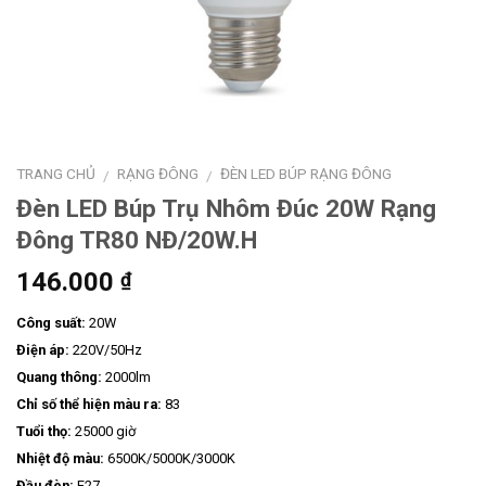
TRANG CHỦ
RẠNG ĐÔNG
ĐÈN LED BÚP RẠNG ĐÔNG
/
/
Đèn LED Búp Trụ Nhôm Đúc 20W Rạng
Đông TR80 NĐ/20W.H
146.000
₫
Công suất:
20W
Điện áp:
220V/50Hz
Quang thông:
2000lm
Chỉ số thể hiện màu ra:
83
Tuổi thọ:
25000 giờ
Nhiệt độ màu:
6500K/5000K/3000K
Đầu đèn:
E27