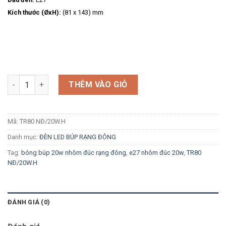
Kích thước (ØxH):
(81 x 143) mm
Số lượng
THÊM VÀO GIỎ
Mã:
TR80 NĐ/20W.H
Danh mục:
ĐÈN LED BÚP RẠNG ĐÔNG
Tag:
bóng búp 20w nhôm đúc rạng đông
,
e27 nhôm đúc 20w
,
TR80
NĐ/20W.H
ĐÁNH GIÁ (0)