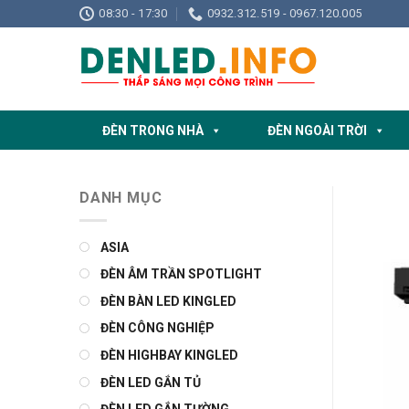
Skip
08:30 - 17:30
0932.312.519 - 0967.120.005
to
content
ĐÈN TRONG NHÀ
ĐÈN NGOÀI TRỜI
DANH MỤC
ASIA
ĐÈN ÂM TRẦN SPOTLIGHT
ĐÈN BÀN LED KINGLED
ĐÈN CÔNG NGHIỆP
ĐÈN HIGHBAY KINGLED
ĐÈN LED GẮN TỦ