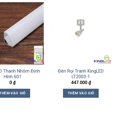
D Thanh Nhôm Định
Đèn Rọi Tranh KingLED
Hình 601
LT2003-1
0
₫
447.000
₫
THÊM VÀO GIỎ
THÊM VÀO GIỎ