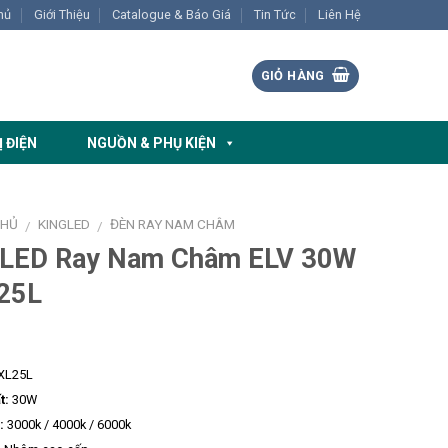
hủ
Giới Thiệu
Catalogue & Báo Giá
Tin Tức
Liên Hệ
GIỎ HÀNG
Ị ĐIỆN
NGUỒN & PHỤ KIỆN
CHỦ
KINGLED
ĐÈN RAY NAM CHÂM
/
/
 LED Ray Nam Châm ELV 30W
25L
XL25L
t:
30W
:
3000k / 4000k / 6000k