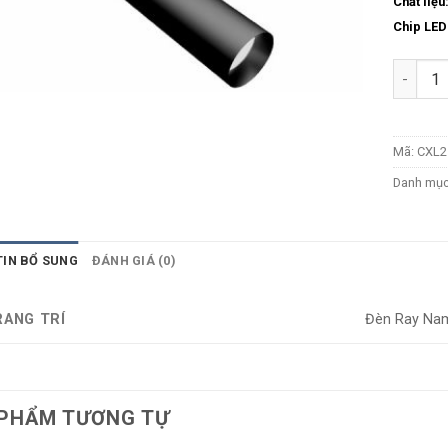
Chất liệu
Chip LED
Số lượn
Mã:
CXL2
Danh mụ
TIN BỔ SUNG
ĐÁNH GIÁ (0)
RANG TRÍ
Đèn Ray Na
PHẨM TƯƠNG TỰ