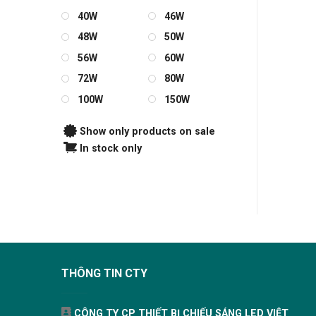
40W
46W
48W
50W
56W
60W
72W
80W
100W
150W
Show only products on sale
In stock only
THÔNG TIN CTY
CÔNG TY CP THIẾT BỊ CHIẾU SÁNG LED VIỆT