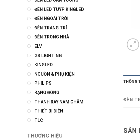
ĐÈN LED GẮN TƯỜNG
ĐÈN LED TUÝP KINGLED
ĐÈN NGOÀI TRỜI
ĐÈN TRANG TRÍ
ĐÈN TRONG NHÀ
ELV
GS LIGHTING
KINGLED
NGUỒN & PHỤ KIỆN
THÔNG 
PHILIPS
RẠNG ĐÔNG
ĐÈN T
THANH RAY NAM CHÂM
THIẾT BỊ ĐIỆN
TLC
SẢN 
THƯƠNG HIỆU