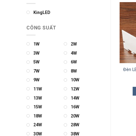
KingLED
CÔNG SUẤT
1W
2W
3W
4W
5W
6W
LED Thanh Nhôm Định
Đèn LED Thanh Nhôm Định
Đèn L
7W
8W
Hình 502
Hình 5040M
9W
10W
0
₫
0
₫
11W
12W
THÊM VÀO GIỎ
THÊM VÀO GIỎ
13W
14W
15W
16W
18W
20W
24W
28W
30W
38W