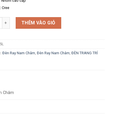
:
Nhôm cao cấp
:
Cree
g
THÊM VÀO GIỎ
5L
c:
Đèn Ray Nam Châm
,
Đèn Ray Nam Châm
,
ĐÈN TRANG TRÍ
m Châm