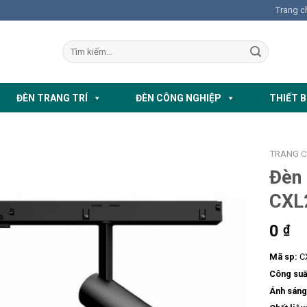
Trang c
ĐÈN TRANG TRÍ
ĐÈN CÔNG NGHIỆP
THIẾT B
TRANG 
Đèn
CXL
0
₫
Mã sp:
C
Công suấ
Ánh sáng