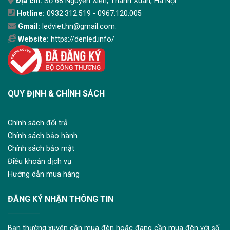
Địa chỉ:
Số 68 Nguyễn Xiển, Thanh Xuân, Hà Nội.
Hotline:
0932.312.519 - 0967.120.005
Gmail:
ledviet.hn@gmail.com.
Website:
https://denled.info/
QUY ĐỊNH & CHÍNH SÁCH
Chính sách đổi trả
Chính sách bảo hành
Chính sách bảo mật
Điều khoản dịch vụ
Hướng dẫn mua hàng
ĐĂNG KÝ NHẬN THÔNG TIN
Bạn thường xuyên cần mua đèn hoặc đang cần mua đèn với số