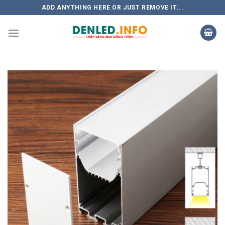
Skip
ADD ANYTHING HERE OR JUST REMOVE IT...
to
content