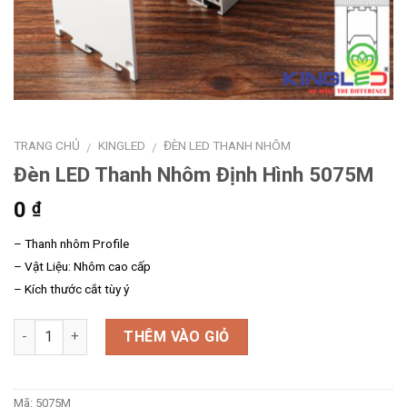
TRANG CHỦ
KINGLED
ĐÈN LED THANH NHÔM
/
/
Đèn LED Thanh Nhôm Định Hình 5075M
0
₫
– Thanh nhôm Profile
– Vật Liệu: Nhôm cao cấp
– Kích thước cắt tùy ý
Số lượng
THÊM VÀO GIỎ
Mã:
5075M