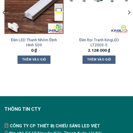
Đèn LED Thanh Nhôm Định
Đèn Rọi Tranh KingLED
Hình 509
LT2003-5
0
₫
2.128.000
₫
THÊM VÀO GIỎ
THÊM VÀO GIỎ
THÔNG TIN CTY
CÔNG TY CP THIẾT BỊ CHIẾU SÁNG LED VIỆT