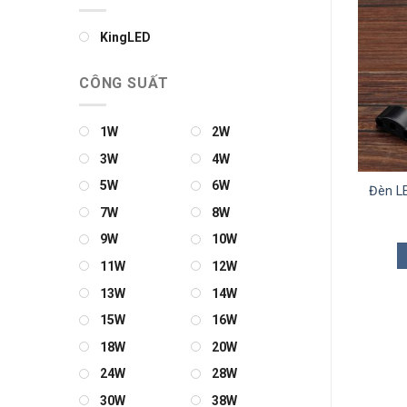
KingLED
CÔNG SUẤT
1W
2W
3W
4W
5W
6W
LED Thanh Nhôm Định
Đèn LED Thanh Nhôm Định
Đèn L
Hình 601
Hình 518
7W
8W
0
₫
0
₫
9W
10W
THÊM VÀO GIỎ
THÊM VÀO GIỎ
11W
12W
13W
14W
15W
16W
18W
20W
24W
28W
30W
38W