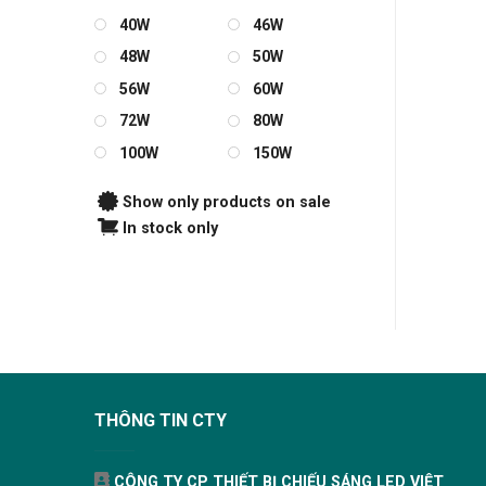
40W
46W
48W
50W
56W
60W
72W
80W
100W
150W
Show only products on sale
In stock only
THÔNG TIN CTY
CÔNG TY CP THIẾT BỊ CHIẾU SÁNG LED VIỆT