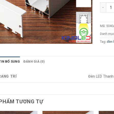
Số lượn
Mã:
5040
Danh mụ
Tag:
đèn 
TIN BỔ SUNG
ĐÁNH GIÁ (0)
RANG TRÍ
Đèn LED Than
PHẨM TƯƠNG TỰ