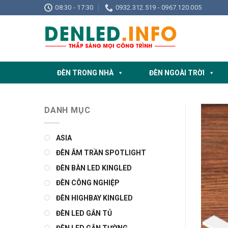
Skip
08:30 - 17:30
0932.312.519 - 0967.120.005
to
content
ĐÈN TRONG NHÀ
ĐÈN NGOÀI TRỜI
DANH MỤC
ASIA
ĐÈN ÂM TRẦN SPOTLIGHT
ĐÈN BÀN LED KINGLED
ĐÈN CÔNG NGHIỆP
ĐÈN HIGHBAY KINGLED
ĐÈN LED GẮN TỦ