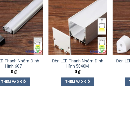
ED Thanh Nhôm Định
Đèn LED Thanh Nhôm Định
Đèn LE
Hình 607
Hình 5040M
0
₫
0
₫
THÊM VÀO GIỎ
THÊM VÀO GIỎ