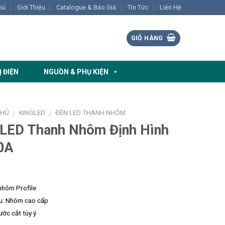
hủ
Giới Thiệu
Catalogue & Báo Giá
Tin Tức
Liên Hệ
GIỎ HÀNG
Ị ĐIỆN
NGUỒN & PHỤ KIỆN
CHỦ
KINGLED
ĐÈN LED THANH NHÔM
/
/
 LED Thanh Nhôm Định Hình
0A
nhôm Profile
ệu: Nhôm cao cấp
ước cắt tùy ý