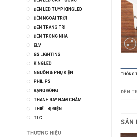
ĐÈN LED GẮN TƯỜNG
ĐÈN LED TUÝP KINGLED
ĐÈN NGOÀI TRỜI
ĐÈN TRANG TRÍ
ĐÈN TRONG NHÀ
ELV
GS LIGHTING
KINGLED
NGUỒN & PHỤ KIỆN
THÔNG 
PHILIPS
RẠNG ĐÔNG
ĐÈN T
THANH RAY NAM CHÂM
THIẾT BỊ ĐIỆN
TLC
SẢN 
THƯƠNG HIỆU