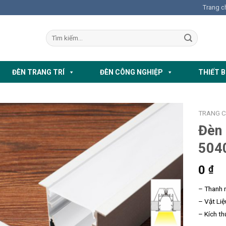
Trang c
ĐÈN TRANG TRÍ
ĐÈN CÔNG NGHIỆP
THIẾT B
TRANG 
Đèn
504
0
₫
– Thanh 
– Vật Li
– Kích th