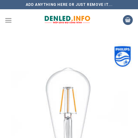
Skip
ADD ANYTHING HERE OR JUST REMOVE IT...
to
content