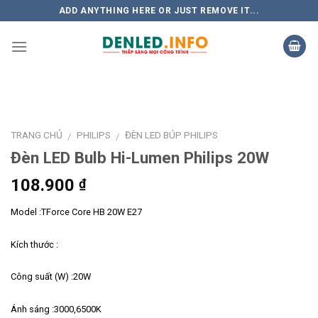
Skip
ADD ANYTHING HERE OR JUST REMOVE IT...
to
content
TRANG CHỦ
PHILIPS
ĐÈN LED BÚP PHILIPS
/
/
Đèn LED Bulb Hi-Lumen Philips 20W
108.900
₫
Model :TForce Core HB 20W E27
Kích thước :
Công suất (W) :20W
Ánh sáng :3000,6500K