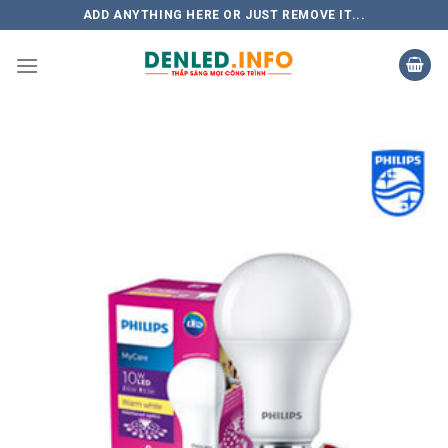
Skip
ADD ANYTHING HERE OR JUST REMOVE IT...
to
content