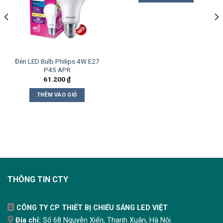
Đèn LED Bulb Philips 4W E27
P45 APR
61.200
₫
THÊM VÀO GIỎ
THÔNG TIN CTY
CÔNG TY CP THIẾT BỊ CHIẾU SÁNG LED VIỆT
Địa chỉ:
Số 68 Nguyễn Xiển, Thanh Xuân, Hà Nội.