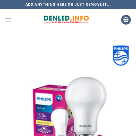
Skip
ADD ANYTHING HERE OR JUST REMOVE IT...
to
content