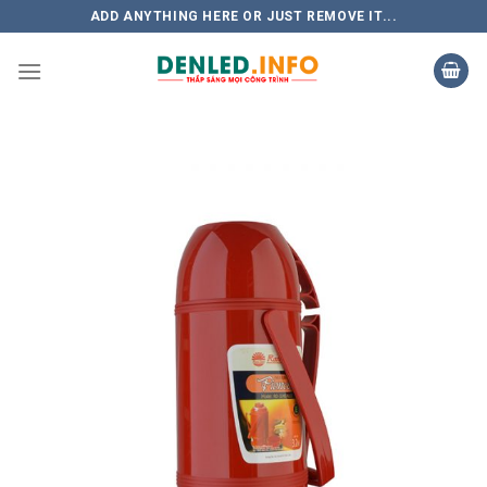
Skip
ADD ANYTHING HERE OR JUST REMOVE IT...
to
content