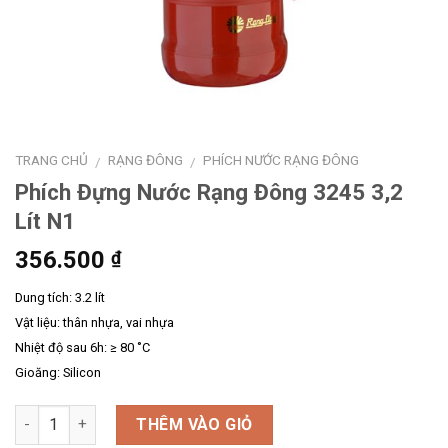
TRANG CHỦ
RẠNG ĐÔNG
PHÍCH NƯỚC RẠNG ĐÔNG
/
/
Phích Đựng Nước Rạng Đông 3245 3,2
Lít N1
356.500
₫
Dung tích: 3.2 lít
Vật liệu: thân nhựa, vai nhựa
Nhiệt độ sau 6h: ≥ 80 ˚C
Gioăng: Silicon
Số lượng
THÊM VÀO GIỎ