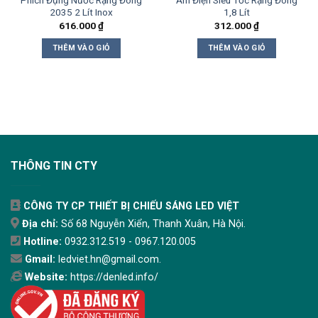
Phích Đựng Nước Rạng Đông
Ấm Điện Siêu Tốc Rạng Đông
2035 2 Lít Inox
1,8 Lít
616.000
₫
312.000
₫
THÊM VÀO GIỎ
THÊM VÀO GIỎ
THÔNG TIN CTY
CÔNG TY CP THIẾT BỊ CHIẾU SÁNG LED VIỆT
Địa chỉ:
Số 68 Nguyễn Xiển, Thanh Xuân, Hà Nội.
Hotline:
0932.312.519 - 0967.120.005
Gmail:
ledviet.hn@gmail.com.
Website:
https://denled.info/