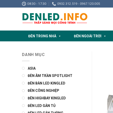
Skip
08:30 - 17:30
0932.312.519 - 0967.120.005
to
content
ĐÈN TRONG NHÀ
ĐÈN NGOÀI TRỜI
DANH MỤC
ASIA
ĐÈN ÂM TRẦN SPOTLIGHT
ĐÈN BÀN LED KINGLED
ĐÈN CÔNG NGHIỆP
ĐÈN HIGHBAY KINGLED
ĐÈN LED GẮN TỦ