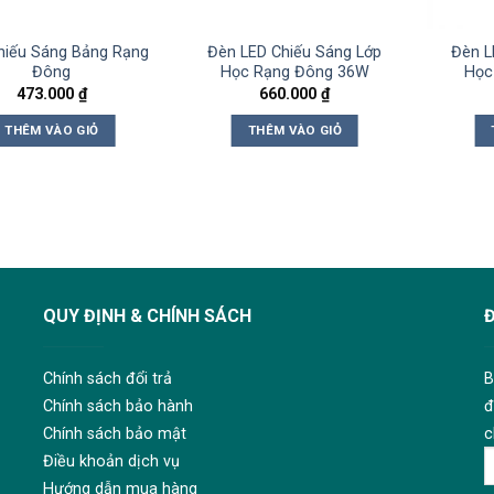
hiếu Sáng Bảng Rạng
Đèn LED Chiếu Sáng Lớp
Đèn L
Đông
Học Rạng Đông 36W
Học
473.000
₫
660.000
₫
THÊM VÀO GIỎ
THÊM VÀO GIỎ
QUY ĐỊNH & CHÍNH SÁCH
Chính sách đổi trả
B
Chính sách bảo hành
đ
Chính sách bảo mật
c
Điều khoản dịch vụ
Hướng dẫn mua hàng