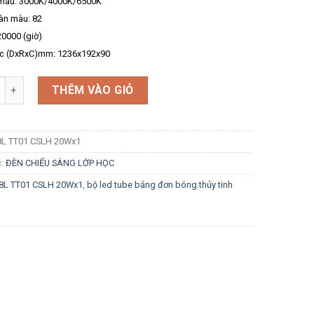
 màu: 3000K/4000K/6500K
àn màu: 82
20000 (giờ)
ớc (DxRxC)mm: 1236x192x90
g
THÊM VÀO GIỎ
8L TT01 CSLH 20Wx1
c:
ĐÈN CHIẾU SÁNG LỚP HỌC
8L TT01 CSLH 20Wx1
,
bộ led tube bảng đơn bóng thủy tinh