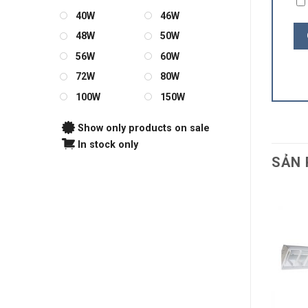
40W
46W
48W
50W
56W
60W
72W
80W
100W
150W
Show only products on sale
In stock only
SẢN 