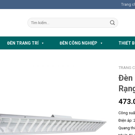
Trang c
ĐÈN TRANG TRÍ
ĐÈN CÔNG NGHIỆP
THIẾT B
TRANG 
Đèn
Rạn
473.
Công suấ
Điện áp: 
Quang th