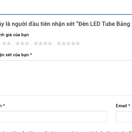
y là người đầu tiên nhận xét “Đèn LED Tube Bả
nh giá của bạn
2
3
4
5
ận xét của bạn
*
n
*
Email
*