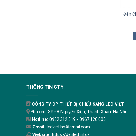
 LED Chiếu Sáng Lớp
Đèn LED Tube Bảng Đôi Lớp
Đèn C
Rạng Đông 36W (DIM)
Học Rạng Đông 40W
1.210.000
₫
671.000
₫
THÊM VÀO GIỎ
THÊM VÀO GIỎ
THÔNG TIN CTY
CÔNG TY CP THIẾT BỊ CHIẾU SÁNG LED VIỆT
Địa chỉ:
Số 68 Nguyễn Xiển, Thanh Xuân, Hà Nội.
Hotline:
0932.312.519 - 0967.120.005
Gmail:
ledviet.hn@gmail.com.
Website:
https://denled.info/