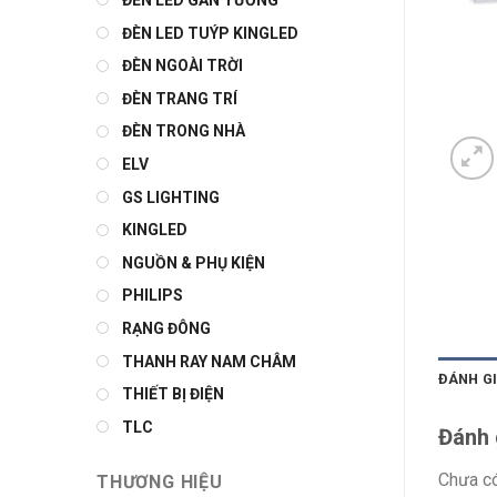
ĐÈN LED GẮN TƯỜNG
ĐÈN LED TUÝP KINGLED
ĐÈN NGOÀI TRỜI
ĐÈN TRANG TRÍ
ĐÈN TRONG NHÀ
ELV
GS LIGHTING
KINGLED
NGUỒN & PHỤ KIỆN
PHILIPS
RẠNG ĐÔNG
THANH RAY NAM CHÂM
ĐÁNH GI
THIẾT BỊ ĐIỆN
TLC
Đánh 
Chưa có
THƯƠNG HIỆU