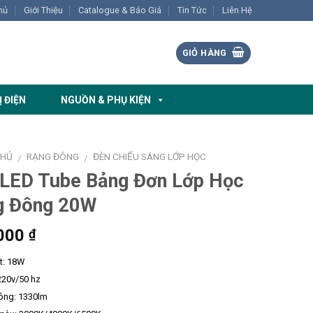
hủ
Giới Thiệu
Catalogue & Báo Giá
Tin Tức
Liên Hệ
GIỎ HÀNG
Ị ĐIỆN
NGUỒN & PHỤ KIỆN
CHỦ
RẠNG ĐÔNG
ĐÈN CHIẾU SÁNG LỚP HỌC
/
/
 LED Tube Bảng Đơn Lớp Học
g Đông 20W
000
₫
t: 18W
220v/50 hz
ông: 1330lm