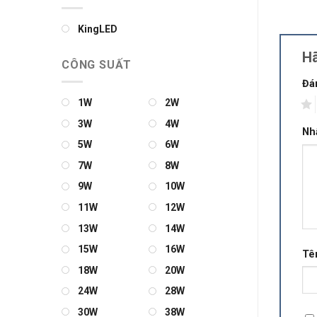
KingLED
Hã
CÔNG SUẤT
Đá
1W
2W
1
3W
4W
Nh
5W
6W
7W
8W
9W
10W
11W
12W
13W
14W
15W
16W
Tê
18W
20W
24W
28W
30W
38W