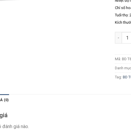
Nhiệt độ
Chỉ số ho
Tuổi thọ: 
Kích thư
Số lượn
Mã:
BD T
Danh mụ
Tag:
BD T
Á (0)
giá
 đánh giá nào.