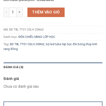
Số lượng
THÊM VÀO GIỎ
Mã:
BD T8L TT01 CSLH 20Wx2
Danh mục:
ĐÈN CHIẾU SÁNG LỚP HỌC
Tag:
BD T8L TT01 CSLH 20Wx2
,
bộ led tube lớp học đôi bóng thủy tinh
rạng đông
ĐÁNH GIÁ (0)
Đánh giá
Chưa có đánh giá nào.