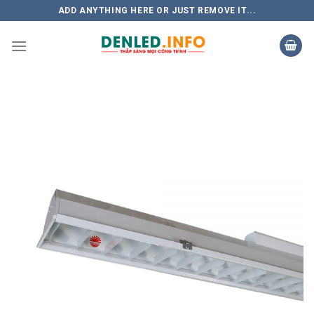
Skip
ADD ANYTHING HERE OR JUST REMOVE IT...
to
content