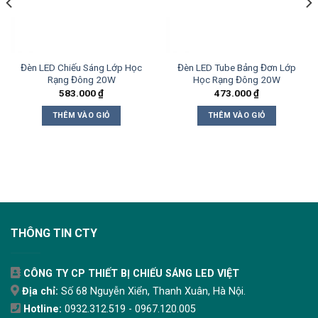
Đèn LED Chiếu Sáng Lớp Học
Đèn LED Tube Bảng Đơn Lớp
Rạng Đông 20W
Học Rạng Đông 20W
583.000
₫
473.000
₫
THÊM VÀO GIỎ
THÊM VÀO GIỎ
THÔNG TIN CTY
CÔNG TY CP THIẾT BỊ CHIẾU SÁNG LED VIỆT
Địa chỉ:
Số 68 Nguyễn Xiển, Thanh Xuân, Hà Nội.
Hotline:
0932.312.519 - 0967.120.005