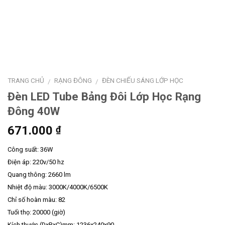
TRANG CHỦ
RẠNG ĐÔNG
ĐÈN CHIẾU SÁNG LỚP HỌC
/
/
Đèn LED Tube Bảng Đôi Lớp Học Rạng
Đông 40W
671.000
₫
Công suất: 36W
Điện áp: 220v/50 hz
Quang thông: 2660 lm
Nhiệt độ màu: 3000K/4000K/6500K
Chỉ số hoàn màu: 82
Tuổi thọ: 20000 (giờ)
Kích thước (DxRxC)mm: 1236x240x90