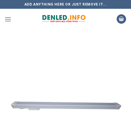
Skip
ADD ANYTHING HERE OR JUST REMOVE IT...
to
content