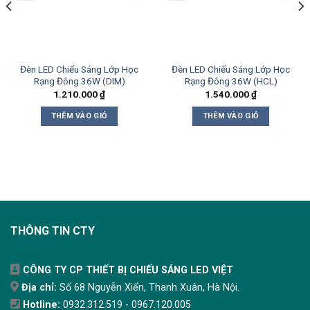
Đèn LED Chiếu Sáng Lớp Học
Đèn LED Chiếu Sáng Lớp Học
Rạng Đông 36W (DIM)
Rạng Đông 36W (HCL)
1.210.000
₫
1.540.000
₫
THÊM VÀO GIỎ
THÊM VÀO GIỎ
THÔNG TIN CTY
CÔNG TY CP THIẾT BỊ CHIẾU SÁNG LED VIỆT
Địa chỉ:
Số 68 Nguyễn Xiển, Thanh Xuân, Hà Nội.
Hotline:
0932.312.519 - 0967.120.005