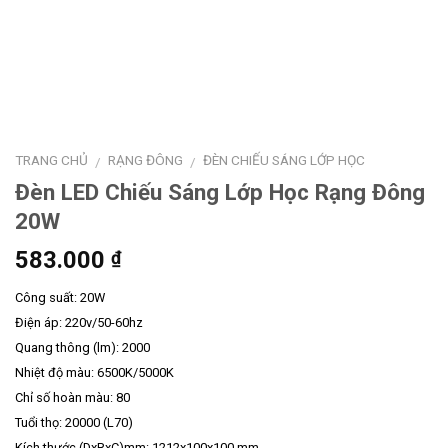
TRANG CHỦ
RẠNG ĐÔNG
ĐÈN CHIẾU SÁNG LỚP HỌC
/
/
Đèn LED Chiếu Sáng Lớp Học Rạng Đông
20W
583.000
₫
Công suất: 20W
Điện áp: 220v/50-60hz
Quang thông (lm): 2000
Nhiệt độ màu: 6500K/5000K
Chỉ số hoàn màu: 80
Tuổi thọ: 20000 (L70)
Kích thước (DxRxC)mm: 1212x100x100 mm