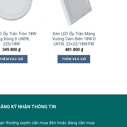
D Ốp Trần Tròn 18W
Đèn LED Ốp Trần Mỏng
g Đông D LN09L
Vuông Cảm Biến 18W D
225/18W
LN10L 22×22/18W.PIR
349.800
₫
481.800
₫
THÊM VÀO GIỎ
THÊM VÀO GIỎ
ĐĂNG KÝ NHẬN THÔNG TIN
ạn thường xuyên cần mua đèn hoặc đang cần mua