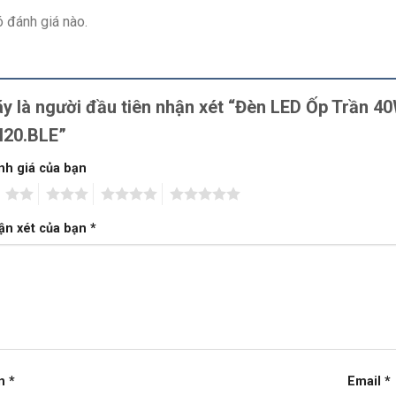
 đánh giá nào.
y là người đầu tiên nhận xét “Đèn LED Ốp Trần 
N20.BLE”
nh giá của bạn
2
3
4
5
ận xét của bạn
*
n
*
Email
*