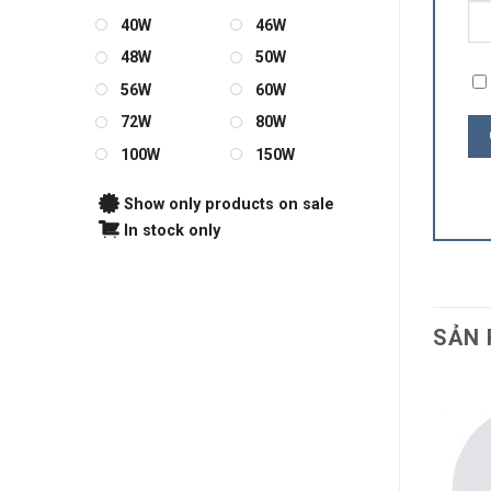
40W
46W
48W
50W
56W
60W
72W
80W
100W
150W
Show only products on sale
In stock only
SẢN 