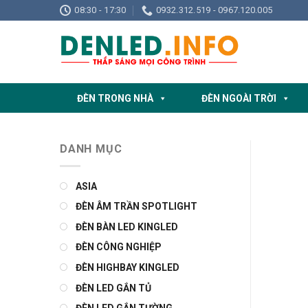
Skip
08:30 - 17:30
0932.312.519 - 0967.120.005
to
content
ĐÈN TRONG NHÀ
ĐÈN NGOÀI TRỜI
DANH MỤC
ASIA
ĐÈN ÂM TRẦN SPOTLIGHT
ĐÈN BÀN LED KINGLED
ĐÈN CÔNG NGHIỆP
ĐÈN HIGHBAY KINGLED
ĐÈN LED GẮN TỦ