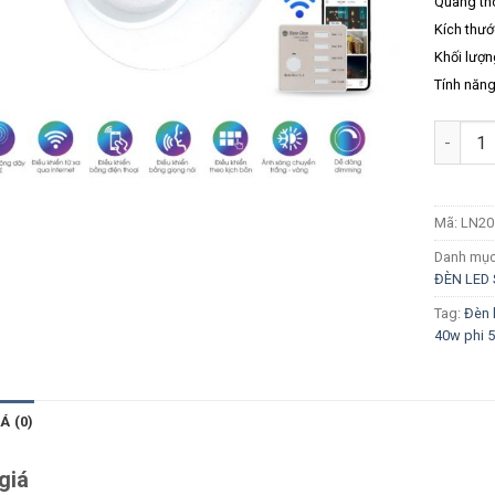
Quang th
Kích thướ
Khối lượn
Tính năng
Số lượn
Mã:
LN20
Danh mụ
ĐÈN LED 
Tag:
Đèn 
40w phi 
Á (0)
giá