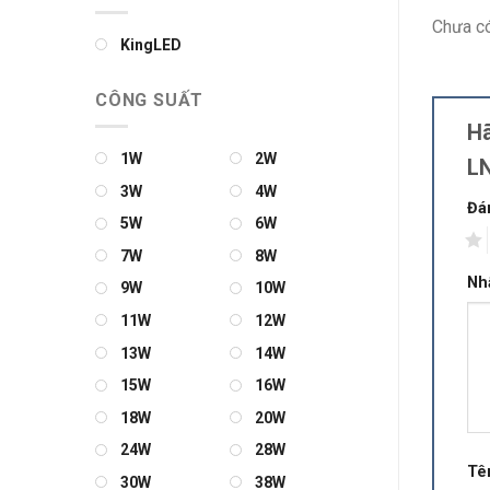
Chưa có
KingLED
CÔNG SUẤT
Hã
1W
2W
L
3W
4W
Đá
5W
6W
1
7W
8W
Nh
9W
10W
11W
12W
13W
14W
15W
16W
18W
20W
24W
28W
Tê
30W
38W