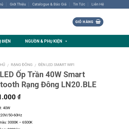
hủ
Giới Thiệu
Catalogue & Báo Giá
Tin Tức
Liên Hệ
GIỎ HÀNG
Ị ĐIỆN
NGUỒN & PHỤ KIỆN
CHỦ
RẠNG ĐÔNG
ĐÈN LED SMART WIFI
/
/
 LED Ốp Trần 40W Smart
etooth Rạng Đông LN20.BLE
1.000
₫
t: 40W
 220V/50-60Hz
 màu: 3000K – 6500K