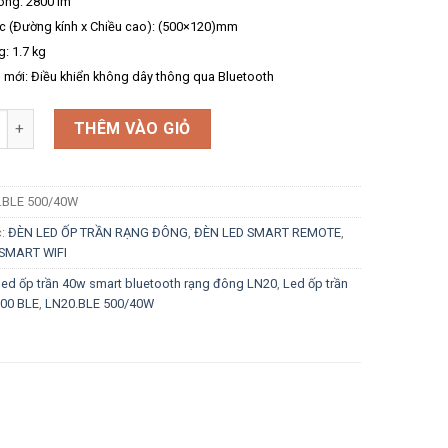
ông: 2800 lm
c (Đường kính x Chiều cao): (500×120)mm
g: 1.7 kg
 mới: Điều khiển không dây thông qua Bluetooth
g
THÊM VÀO GIỎ
.BLE 500/40W
c:
ĐÈN LED ỐP TRẦN RẠNG ĐÔNG
,
ĐÈN LED SMART REMOTE
,
SMART WIFI
led ốp trần 40w smart bluetooth rạng đông LN20
,
Led ốp trần
500 BLE
,
LN20.BLE 500/40W