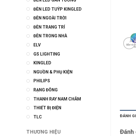
ĐÈN LED GẮN TƯỜNG
ĐÈN LED TUÝP KINGLED
ĐÈN NGOÀI TRỜI
ĐÈN TRANG TRÍ
ĐÈN TRONG NHÀ
ELV
GS LIGHTING
KINGLED
NGUỒN & PHỤ KIỆN
PHILIPS
RẠNG ĐÔNG
THANH RAY NAM CHÂM
THIẾT BỊ ĐIỆN
ĐÁNH GI
TLC
Đánh 
THƯƠNG HIỆU