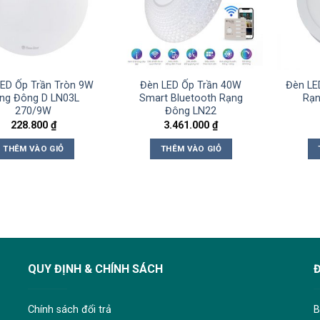
ED Ốp Trần Tròn 9W
Đèn LED Ốp Trần 40W
Đèn LE
ng Đông D LN03L
Smart Bluetooth Rạng
Rạn
270/9W
Đông LN22
228.800
₫
3.461.000
₫
THÊM VÀO GIỎ
THÊM VÀO GIỎ
QUY ĐỊNH & CHÍNH SÁCH
Chính sách đổi trả
B