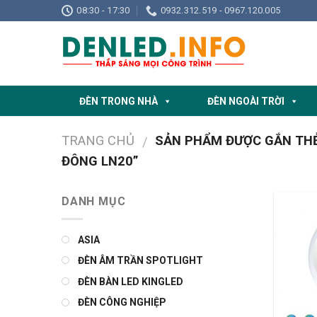
Skip
08:30 - 17:30
0932.312.519 - 0967.120.005
to
content
ĐÈN TRONG NHÀ
ĐÈN NGOÀI TRỜI
TRANG CHỦ
SẢN PHẨM ĐƯỢC GẮN THẺ
/
ĐÔNG LN20”
DANH MỤC
ASIA
ĐÈN ÂM TRẦN SPOTLIGHT
ĐÈN BÀN LED KINGLED
ĐÈN CÔNG NGHIỆP