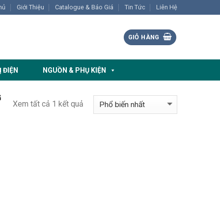
hủ
Giới Thiệu
Catalogue & Báo Giá
Tin Tức
Liên Hệ
GIỎ HÀNG
Ị ĐIỆN
NGUỒN & PHỤ KIỆN
G
Xem tất cả 1 kết quả