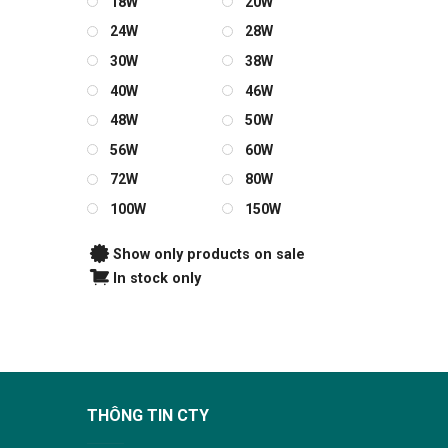
18W
20W
24W
28W
30W
38W
40W
46W
48W
50W
56W
60W
72W
80W
100W
150W
Show only products on sale
In stock only
THÔNG TIN CTY