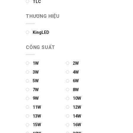
TLC
THƯƠNG HIỆU
KingLED
CÔNG SUẤT
1W
2W
3W
4W
5W
6W
7W
8W
9W
10W
11W
12W
13W
14W
15W
16W