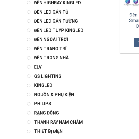
ĐÈN HIGHBAY KINGLED
ĐÈN LED GẮN TỦ
Đèn 
Smar
ĐÈN LED GẮN TƯỜNG
Đ
ĐÈN LED TUÝP KINGLED
ĐÈN NGOÀI TRỜI
ĐÈN TRANG TRÍ
ĐÈN TRONG NHÀ
ELV
GS LIGHTING
KINGLED
NGUỒN & PHỤ KIỆN
PHILIPS
RẠNG ĐÔNG
THANH RAY NAM CHÂM
THIẾT BỊ ĐIỆN