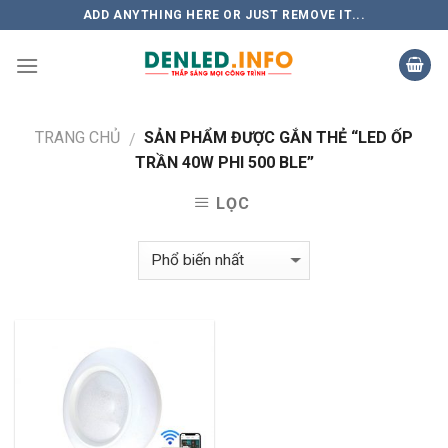
Skip
ADD ANYTHING HERE OR JUST REMOVE IT...
to
content
TRANG CHỦ
SẢN PHẨM ĐƯỢC GẮN THẺ “LED ỐP
/
TRẦN 40W PHI 500 BLE”
LỌC