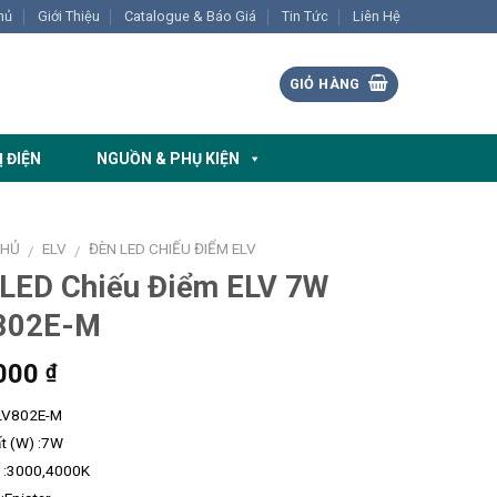
hủ
Giới Thiệu
Catalogue & Báo Giá
Tin Tức
Liên Hệ
GIỎ HÀNG
Ị ĐIỆN
NGUỒN & PHỤ KIỆN
CHỦ
ELV
ĐÈN LED CHIẾU ĐIỂM ELV
/
/
 LED Chiếu Điểm ELV 7W
802E-M
000
₫
ELV802E-M
t (W) :7W
 :3000,4000K