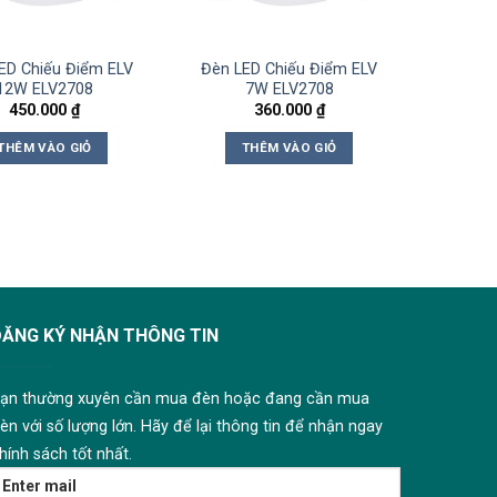
ED Chiếu Điểm ELV
Đèn LED Chiếu Điểm ELV
12W ELV2708
7W ELV2708
450.000
₫
360.000
₫
THÊM VÀO GIỎ
THÊM VÀO GIỎ
ĐĂNG KÝ NHẬN THÔNG TIN
ạn thường xuyên cần mua đèn hoặc đang cần mua
èn với số lượng lớn. Hãy để lại thông tin để nhận ngay
hính sách tốt nhất.