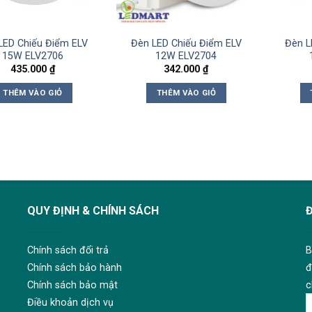
LED Chiếu Điểm ELV
Đèn LED Chiếu Điểm ELV
Đèn L
15W ELV2706
12W ELV2704
435.000
₫
342.000
₫
THÊM VÀO GIỎ
THÊM VÀO GIỎ
QUY ĐỊNH & CHÍNH SÁCH
Chính sách đổi trả
B
Chính sách bảo hành
đ
Chính sách bảo mật
c
Điều khoản dịch vụ