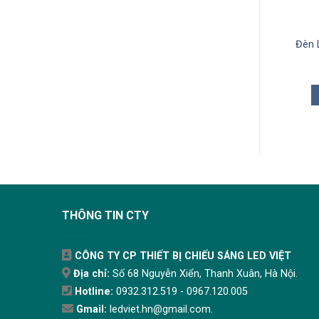
Đèn LED Chiếu Điểm ELV
Đèn 
15W VL-C201120E
325.000
₫
THÊM VÀO GIỎ
THÔNG TIN CTY
CÔNG TY CP THIẾT BỊ CHIẾU SÁNG LED VIỆT
Địa chỉ:
Số 68 Nguyễn Xiển, Thanh Xuân, Hà Nội.
Hotline:
0932.312.519 - 0967.120.005
Gmail:
ledviet.hn@gmail.com.