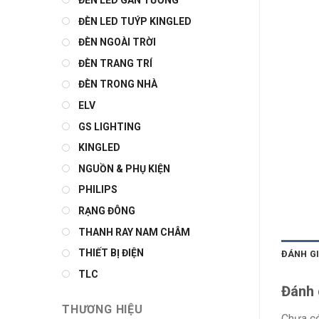
ĐÈN LED GẮN TƯỜNG
ĐÈN LED TUÝP KINGLED
ĐÈN NGOÀI TRỜI
ĐÈN TRANG TRÍ
ĐÈN TRONG NHÀ
ELV
GS LIGHTING
KINGLED
NGUỒN & PHỤ KIỆN
PHILIPS
RẠNG ĐÔNG
THANH RAY NAM CHÂM
THIẾT BỊ ĐIỆN
ĐÁNH GI
TLC
Đánh 
THƯƠNG HIỆU
Chưa có