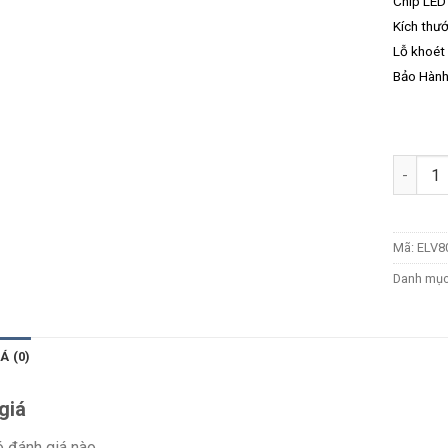
Chip LED 
Kích thư
Lỗ khoét
Bảo Hành
Số lượn
Mã:
ELV8
Danh mụ
Á (0)
giá
 đánh giá nào.