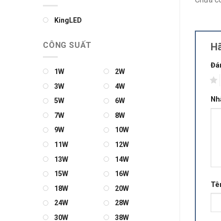
KingLED
CÔNG SUẤT
Hã
Đá
1W
2W
1
3W
4W
Nh
5W
6W
7W
8W
9W
10W
11W
12W
13W
14W
15W
16W
Tê
18W
20W
24W
28W
30W
38W