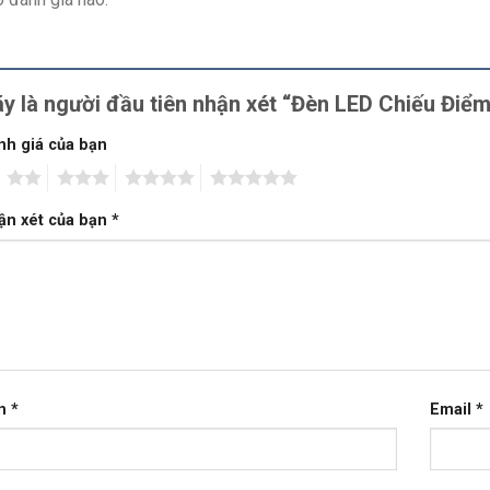
y là người đầu tiên nhận xét “Đèn LED Chiếu Đi
nh giá của bạn
2
3
4
5
ận xét của bạn
*
n
*
Email
*