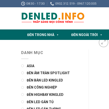
Skip
08:30 - 17:30
0932.312.519 - 0967.120.005
to
content
ĐÈN TRONG NHÀ
ĐÈN NGOÀI TRỜI
DANH MỤC
ASIA
ĐÈN ÂM TRẦN SPOTLIGHT
ĐÈN BÀN LED KINGLED
ĐÈN CÔNG NGHIỆP
ĐÈN HIGHBAY KINGLED
ĐÈN LED GẮN TỦ