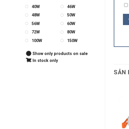
40W
46W
48W
50W
56W
60W
72W
80W
100W
150W
Show only products on sale
In stock only
SẢN 
 LED Chiếu Điểm ELV
10W VL-C20190E
195.000
₫
THÊM VÀO GIỎ