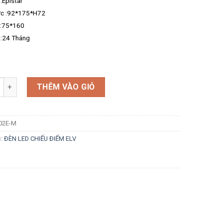
:Epistar
ớc :92*175*H72
 :75*160
:24 Tháng
g
THÊM VÀO GIỎ
02E-M
c:
ĐÈN LED CHIẾU ĐIỂM ELV