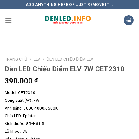
Skip
ADD ANYTHING HERE OR JUST REMOVE IT...
to
content
TRANG CHỦ
ELV
ĐÈN LED CHIẾU ĐIỂM ELV
/
/
Đèn LED Chiếu Điểm ELV 7W CET2310
390.000
₫
Model :CET2310
Công suất (W) :7W
Ánh sáng :3000,4000,6500K
Chip LED :Epistar
Kích thước :85*H61.5
Lỗ khoét :75
Bảo Hành:24 Tháng