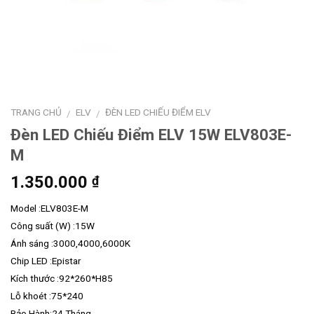
TRANG CHỦ
ELV
ĐÈN LED CHIẾU ĐIỂM ELV
/
/
Đèn LED Chiếu Điểm ELV 15W ELV803E-
M
1.350.000
₫
Model :ELV803E-M
Công suất (W) :15W
Ánh sáng :3000,4000,6000K
Chip LED :Epistar
Kích thước :92*260*H85
Lỗ khoét :75*240
Bảo Hành:24 Tháng