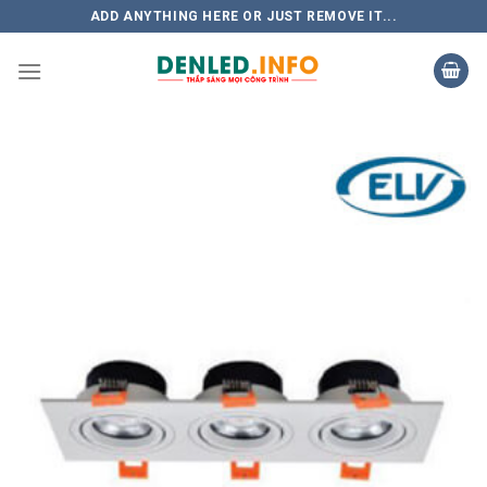
Skip
ADD ANYTHING HERE OR JUST REMOVE IT...
to
content