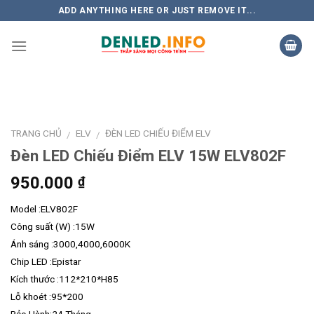
Skip
ADD ANYTHING HERE OR JUST REMOVE IT...
to
content
TRANG CHỦ
ELV
ĐÈN LED CHIẾU ĐIỂM ELV
/
/
Đèn LED Chiếu Điểm ELV 15W ELV802F
950.000
₫
Model :ELV802F
Công suất (W) :15W
Ánh sáng :3000,4000,6000K
Chip LED :Epistar
Kích thước :112*210*H85
Lỗ khoét :95*200
Bảo Hành:24 Tháng