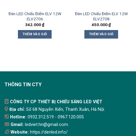
Đèn LED Chiếu Điểm ELV 12W
Đèn LED Chiếu Điểm ELV 12W
ELV2706
ELV2708
342.000
₫
450.000
₫
THÊM VÀO GIỎ
THÊM VÀO GIỎ
THÔNG TIN CTY
CÔNG TY CP THIẾT BỊ CHIẾU SÁNG LED VIỆT
Địa chỉ:
Số 68 Nguyễn Xiển, Thanh Xuân, Hà Nội.
Hotline:
0932.312.519 - 0967.120.005
Gmail:
ledviet.hn@gmail.com.
Website:
https://denled.info/