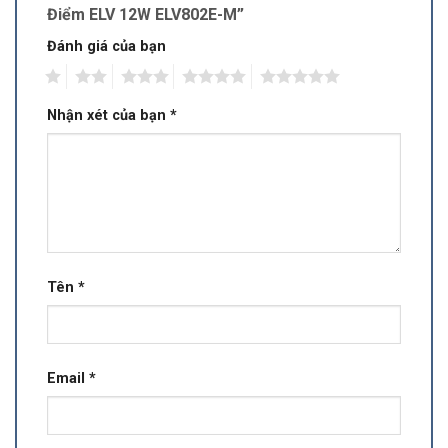
Điểm ELV 12W ELV802E-M”
Đánh giá của bạn
1
2
3
4
5
Nhận xét của bạn
*
Tên
*
Email
*