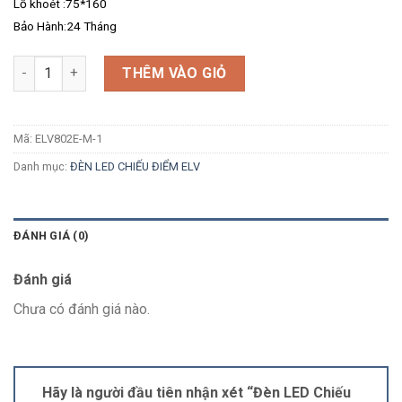
Lỗ khoét :75*160
Bảo Hành:24 Tháng
Số lượng
THÊM VÀO GIỎ
Mã:
ELV802E-M-1
Danh mục:
ĐÈN LED CHIẾU ĐIỂM ELV
ĐÁNH GIÁ (0)
Đánh giá
Chưa có đánh giá nào.
Hãy là người đầu tiên nhận xét “Đèn LED Chiếu