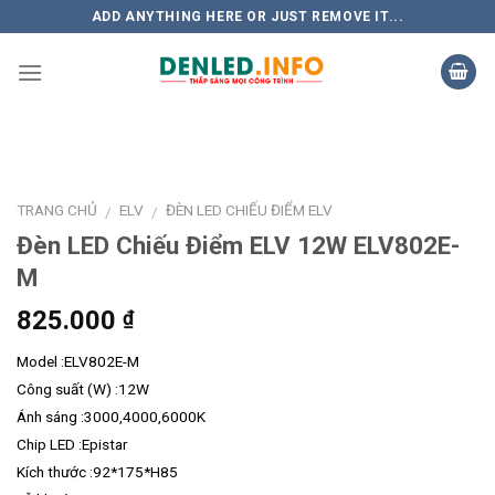
Skip
ADD ANYTHING HERE OR JUST REMOVE IT...
to
content
TRANG CHỦ
ELV
ĐÈN LED CHIẾU ĐIỂM ELV
/
/
Đèn LED Chiếu Điểm ELV 12W ELV802E-
M
825.000
₫
Model :ELV802E-M
Công suất (W) :12W
Ánh sáng :3000,4000,6000K
Chip LED :Epistar
Kích thước :92*175*H85