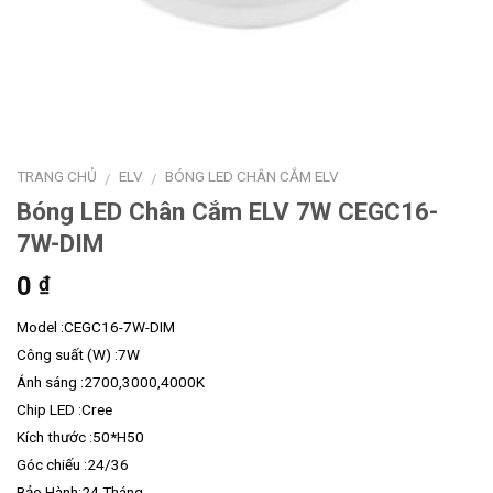
TRANG CHỦ
ELV
BÓNG LED CHÂN CẮM ELV
/
/
Bóng LED Chân Cắm ELV 7W CEGC16-
7W-DIM
0
₫
Model :CEGC16-7W-DIM
Công suất (W) :7W
Ánh sáng :2700,3000,4000K
Chip LED :Cree
Kích thước :50*H50
Góc chiếu :24/36
Bảo Hành:24 Tháng