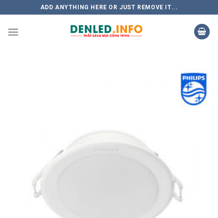
Skip
ADD ANYTHING HERE OR JUST REMOVE IT...
to
content