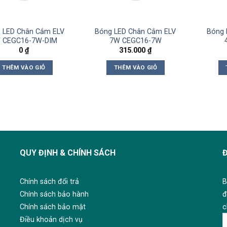
 LED Chân Cắm ELV
Bóng LED Chân Cắm ELV
Bóng 
 CEGC16-7W-DIM
7W CEGC16-7W
0
₫
315.000
₫
THÊM VÀO GIỎ
THÊM VÀO GIỎ
QUY ĐỊNH & CHÍNH SÁCH
Chính sách đổi trả
B
Chính sách bảo hành
đ
Chính sách bảo mật
c
Điều khoản dịch vụ