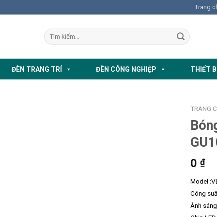
Trang c
ĐÈN TRANG TRÍ
ĐÈN CÔNG NGHIỆP
THIẾT B
TRANG 
Bón
GU1
0
₫
Model :V
Công suấ
Ánh sáng