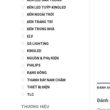
ĐÈN LED GẮN TƯỜNG
ĐÈN LED TUÝP KINGLED
ĐÈN NGOÀI TRỜI
ĐÈN TRANG TRÍ
ĐÈN TRONG NHÀ
ELV
GS LIGHTING
KINGLED
NGUỒN & PHỤ KIỆN
PHILIPS
RẠNG ĐÔNG
THANH RAY NAM CHÂM
THIẾT BỊ ĐIỆN
ĐÁNH GI
TLC
Đánh 
THƯƠNG HIỆU
Chưa có