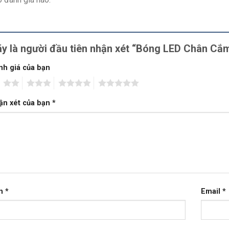
y là người đầu tiên nhận xét “Bóng LED Chân 
nh giá của bạn
2
3
4
5
ận xét của bạn
*
n
*
Email
*