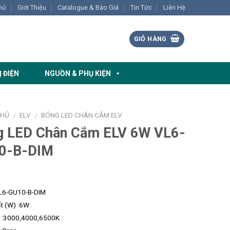
hủ
Giới Thiệu
Catalogue & Báo Giá
Tin Tức
Liên Hệ
GIỎ HÀNG
Ị ĐIỆN
NGUỒN & PHỤ KIỆN
CHỦ
ELV
BÓNG LED CHÂN CẮM ELV
/
/
g LED Chân Cắm ELV 6W VL6-
0-B-DIM
L6-GU10-B-DIM
t (W) :6W
 :3000,4000,6500K