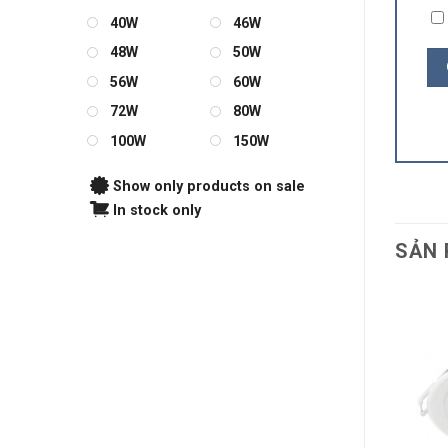
40W
46W
48W
50W
56W
60W
72W
80W
100W
150W
Show only products on sale
In stock only
SẢN 
g LED Chân Cắm ELV
Bóng LED Chân Cắm ELV
6W VL6-MR16-220
6W VL6-MR16
190.000
₫
190.000
₫
THÊM VÀO GIỎ
THÊM VÀO GIỎ