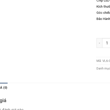
Chip LED
Kích thư
Góc chiế
Bảo Hành
Số lượn
Mã:
VL6-
Danh mụ
Á (0)
giá
 đánh giá nào.