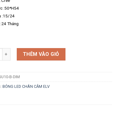
 :Cree
ớc :50*H54
u :15/24
:24 Tháng
g
THÊM VÀO GIỎ
GU10-B-DIM
c:
BÓNG LED CHÂN CẮM ELV