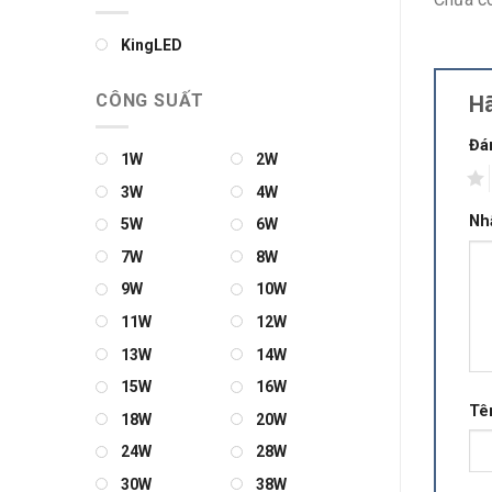
KingLED
CÔNG SUẤT
Hã
Đá
1W
2W
1
3W
4W
Nh
5W
6W
7W
8W
9W
10W
11W
12W
13W
14W
15W
16W
Tê
18W
20W
24W
28W
30W
38W