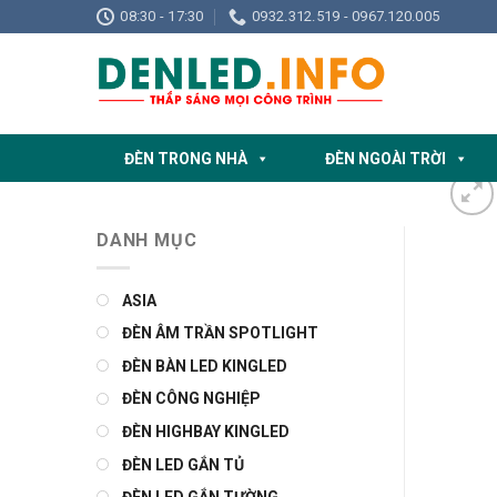
Skip
08:30 - 17:30
0932.312.519 - 0967.120.005
to
content
ĐÈN TRONG NHÀ
ĐÈN NGOÀI TRỜI
DANH MỤC
ASIA
ĐÈN ÂM TRẦN SPOTLIGHT
ĐÈN BÀN LED KINGLED
ĐÈN CÔNG NGHIỆP
ĐÈN HIGHBAY KINGLED
ĐÈN LED GẮN TỦ