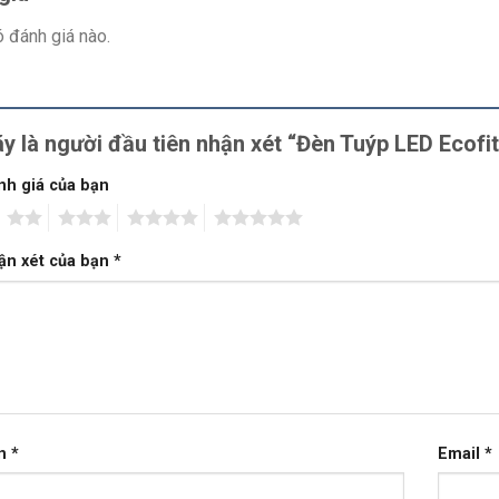
 đánh giá nào.
y là người đầu tiên nhận xét “Đèn Tuýp LED Ecof
nh giá của bạn
2
3
4
5
ận xét của bạn
*
n
*
Email
*