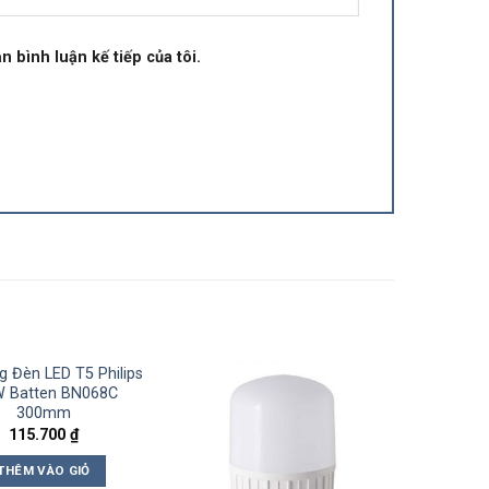
n bình luận kế tiếp của tôi.
 Đèn LED T5 Philips
W Batten BN068C
300mm
115.700
₫
THÊM VÀO GIỎ