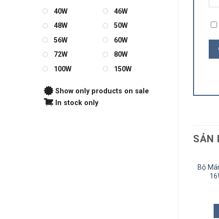
40W
46W
48W
50W
56W
60W
72W
80W
100W
150W
Show only products on sale
In stock only
SẢN 
Bộ Mán
16