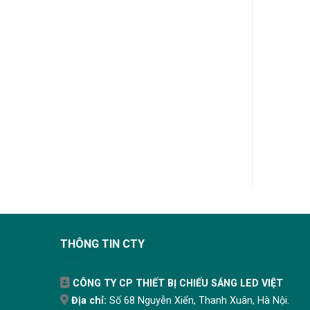
ng Đèn LED T5 Philips
Đèn Tuýp LED Ecofit HO
0W Slimline Batten
Philips 10W 600mm
600mm
105.600
₫
185.300
₫
THÊM VÀO GIỎ
THÊM VÀO GIỎ
THÔNG TIN CTY
CÔNG TY CP THIẾT BỊ CHIẾU SÁNG LED VIỆT
Địa chỉ:
Số 68 Nguyễn Xiển, Thanh Xuân, Hà Nội.