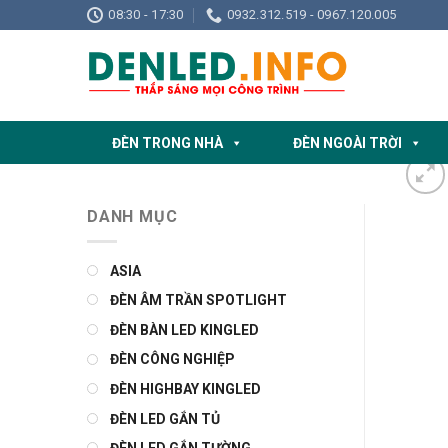
Skip
08:30 - 17:30
0932.312.519 - 0967.120.005
to
content
ĐÈN TRONG NHÀ
ĐÈN NGOÀI TRỜI
DANH MỤC
ASIA
ĐÈN ÂM TRẦN SPOTLIGHT
ĐÈN BÀN LED KINGLED
ĐÈN CÔNG NGHIỆP
ĐÈN HIGHBAY KINGLED
ĐÈN LED GẮN TỦ