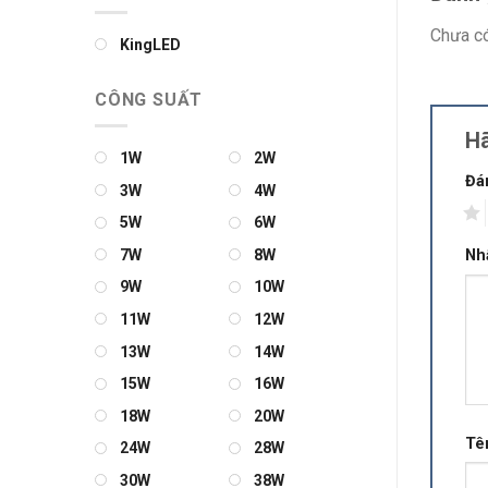
Chưa có
KingLED
CÔNG SUẤT
Hã
1W
2W
Đá
3W
4W
1
5W
6W
7W
8W
Nh
9W
10W
11W
12W
13W
14W
15W
16W
18W
20W
Tê
24W
28W
30W
38W