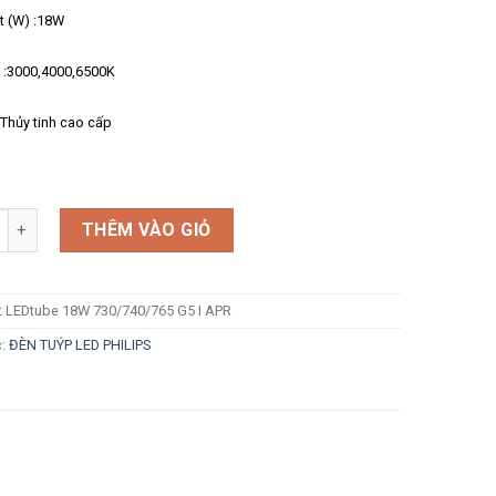
t (W) :18W
 :3000,4000,6500K
 :Thủy tinh cao cấp
g
THÊM VÀO GIỎ
t LEDtube 18W 730/740/765 G5 I APR
c:
ĐÈN TUÝP LED PHILIPS