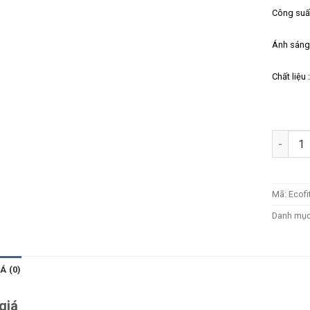
Công suấ
Ánh sáng
Chất liệu
Số lượn
Mã:
Ecofi
Danh mụ
Á (0)
giá