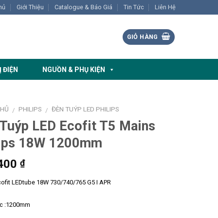
hủ
Giới Thiệu
Catalogue & Báo Giá
Tin Tức
Liên Hệ
GIỎ HÀNG
Ị ĐIỆN
NGUỒN & PHỤ KIỆN
CHỦ
PHILIPS
ĐÈN TUÝP LED PHILIPS
/
/
Tuýp LED Ecofit T5 Mains
lips 18W 1200mm
400
₫
cofit LEDtube 18W 730/740/765 G5 I APR
ớc :1200mm