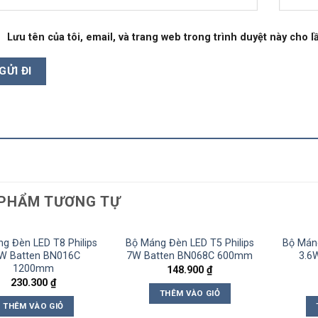
Lưu tên của tôi, email, và trang web trong trình duyệt này cho lầ
PHẨM TƯƠNG TỰ
g Đèn LED T8 Philips
Bộ Máng Đèn LED T5 Philips
Bộ Máng
W Batten BN016C
7W Batten BN068C 600mm
3.6
1200mm
148.900
₫
230.300
₫
THÊM VÀO GIỎ
THÊM VÀO GIỎ