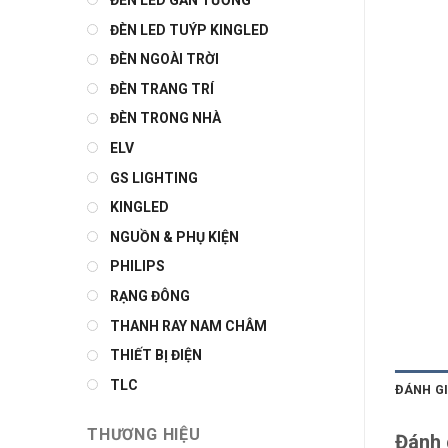
ĐÈN LED GẮN TƯỜNG
ĐÈN LED TUÝP KINGLED
ĐÈN NGOÀI TRỜI
ĐÈN TRANG TRÍ
ĐÈN TRONG NHÀ
ELV
GS LIGHTING
KINGLED
NGUỒN & PHỤ KIỆN
PHILIPS
RẠNG ĐÔNG
THANH RAY NAM CHÂM
THIẾT BỊ ĐIỆN
TLC
ĐÁNH GI
THƯƠNG HIỆU
Đánh 