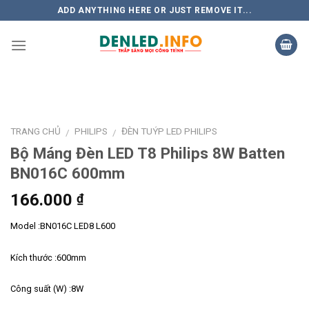
Skip
ADD ANYTHING HERE OR JUST REMOVE IT...
to
content
TRANG CHỦ
PHILIPS
ĐÈN TUÝP LED PHILIPS
/
/
Bộ Máng Đèn LED T8 Philips 8W Batten
BN016C 600mm
166.000
₫
Model :BN016C LED8 L600
Kích thước :600mm
Công suất (W) :8W