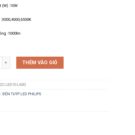
t (W) :10W
 :3000,4000,6500K
ông :1000lm
g
THÊM VÀO GIỎ
2C LED10 L600
c:
ĐÈN TUÝP LED PHILIPS