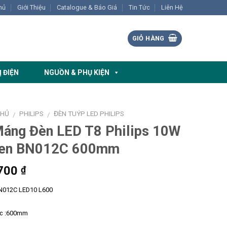
hủ
Giới Thiệu
Catalogue & Báo Giá
Tin Tức
Liên Hệ
GIỎ HÀNG
Ị ĐIỆN
NGUỒN & PHỤ KIỆN
CHỦ
PHILIPS
ĐÈN TUÝP LED PHILIPS
/
/
áng Đèn LED T8 Philips 10W
ten BN012C 600mm
700
₫
N012C LED10 L600
ớc :600mm