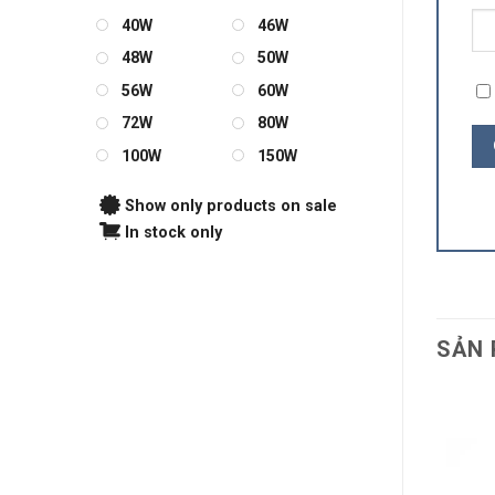
40W
46W
48W
50W
56W
60W
72W
80W
100W
150W
Show only products on sale
In stock only
SẢN 
 Tuýp LED Ecofit HO
hilips 20W 1200mm
145.200
₫
THÊM VÀO GIỎ