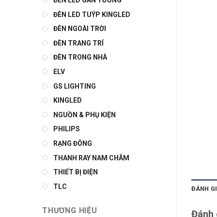
ĐÈN LED GẮN TƯỜNG
ĐÈN LED TUÝP KINGLED
ĐÈN NGOÀI TRỜI
ĐÈN TRANG TRÍ
ĐÈN TRONG NHÀ
ELV
GS LIGHTING
KINGLED
NGUỒN & PHỤ KIỆN
PHILIPS
RẠNG ĐÔNG
THANH RAY NAM CHÂM
THIẾT BỊ ĐIỆN
TLC
ĐÁNH GI
THƯƠNG HIỆU
Đánh 