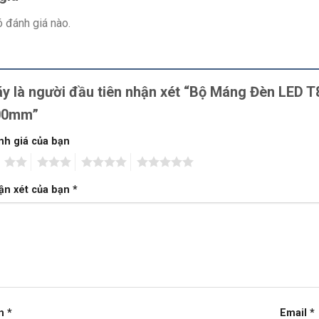
 đánh giá nào.
y là người đầu tiên nhận xét “Bộ Máng Đèn LED 
00mm”
nh giá của bạn
2
3
4
5
ận xét của bạn
*
n
*
Email
*