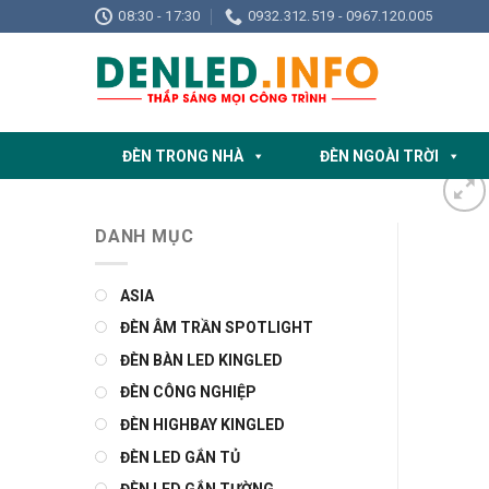
Skip
08:30 - 17:30
0932.312.519 - 0967.120.005
to
content
ĐÈN TRONG NHÀ
ĐÈN NGOÀI TRỜI
DANH MỤC
ASIA
ĐÈN ÂM TRẦN SPOTLIGHT
ĐÈN BÀN LED KINGLED
ĐÈN CÔNG NGHIỆP
ĐÈN HIGHBAY KINGLED
ĐÈN LED GẮN TỦ