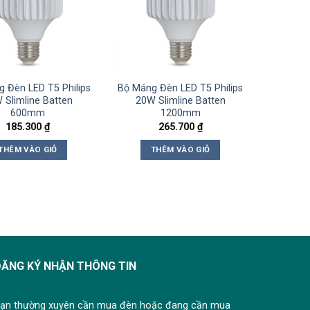
 Đèn LED T5 Philips
Bộ Máng Đèn LED T5 Philips
 Slimline Batten
20W Slimline Batten
600mm
1200mm
185.300
₫
265.700
₫
THÊM VÀO GIỎ
THÊM VÀO GIỎ
ĐĂNG KÝ NHẬN THÔNG TIN
ạn thường xuyên cần mua đèn hoặc đang cần mua