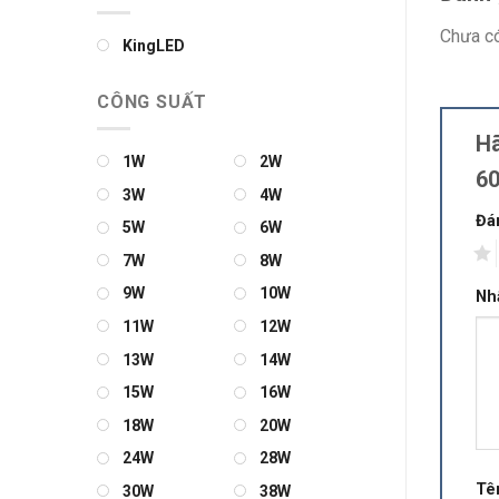
Chưa có
KingLED
CÔNG SUẤT
Hã
1W
2W
6
3W
4W
Đá
5W
6W
1
7W
8W
9W
10W
Nh
11W
12W
13W
14W
15W
16W
18W
20W
24W
28W
Tê
30W
38W