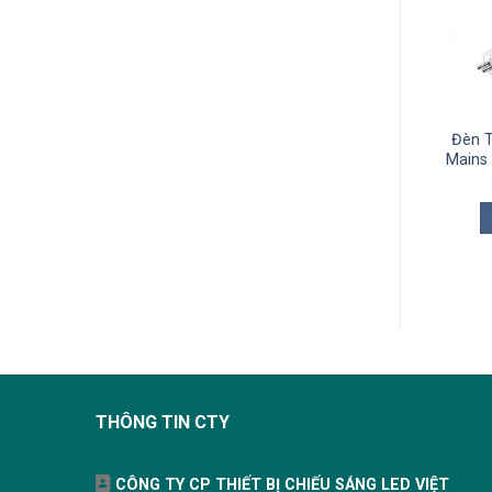
Đèn Tuýp LED Ecofit Philips
Đèn T
18W 1200mm
Mains
103.400
₫
THÊM VÀO GIỎ
THÔNG TIN CTY
CÔNG TY CP THIẾT BỊ CHIẾU SÁNG LED VIỆT