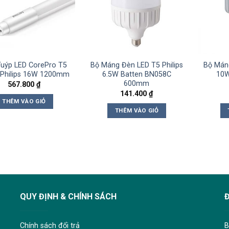
uýp LED CorePro T5
Bộ Máng Đèn LED T5 Philips
Bộ Máng
 Philips 16W 1200mm
6.5W Batten BN058C
10W
600mm
567.800
₫
141.400
₫
THÊM VÀO GIỎ
THÊM VÀO GIỎ
QUY ĐỊNH & CHÍNH SÁCH
Chính sách đổi trả
B