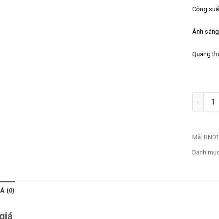
Công suấ
Ánh sáng
Quang th
Số lượn
Mã:
BN01
Danh mụ
Á (0)
giá