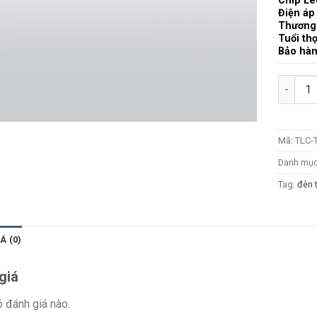
Chip Le
Điện áp
Thương
Tuổi th
Bảo hà
Số lượn
Mã:
TLC-
Danh mụ
Tag:
đèn t
Á (0)
giá
 đánh giá nào.