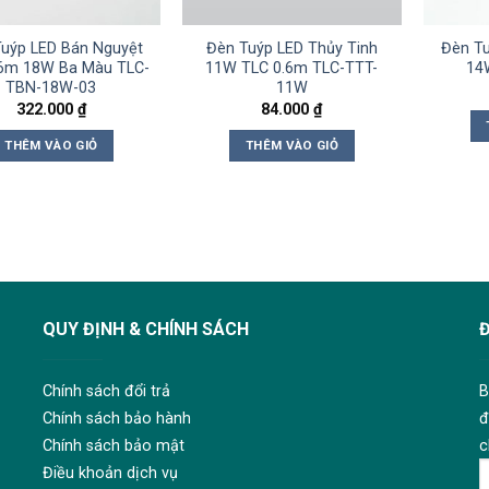
uýp LED Bán Nguyệt
Đèn Tuýp LED Thủy Tinh
Đèn Tu
.6m 18W Ba Màu TLC-
11W TLC 0.6m TLC-TTT-
14
TBN-18W-03
11W
322.000
₫
84.000
₫
THÊM VÀO GIỎ
THÊM VÀO GIỎ
QUY ĐỊNH & CHÍNH SÁCH
Chính sách đổi trả
B
Chính sách bảo hành
đ
Chính sách bảo mật
c
Điều khoản dịch vụ