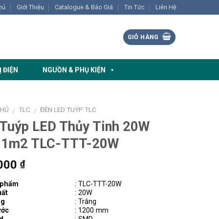
hủ
Giới Thiệu
Catalogue & Báo Giá
Tin Tức
Liên Hệ
GIỎ HÀNG
Ị ĐIỆN
NGUỒN & PHỤ KIỆN
CHỦ
TLC
ĐÈN LED TUÝP TLC
/
/
 Tuýp LED Thủy Tinh 20W
 1m2 TLC-TTT-20W
000
₫
 phẩm
: TLC-TTT-20W
ất
: 20W
ng
: Trắng
ước
: 1200 mm