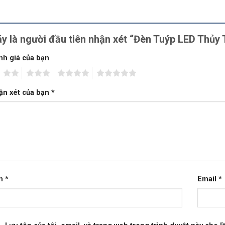
y là người đầu tiên nhận xét “Đèn Tuýp LED Th
nh giá của bạn
2
3
4
5
ận xét của bạn
*
n
*
Email
*