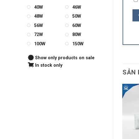
40W
46W
48W
50W
56W
60W
72W
80W
100W
150W
Show only products on sale
In stock only
SẢN 