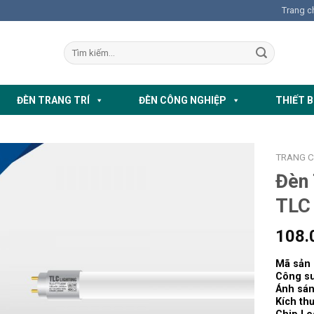
Trang c
ĐÈN TRANG TRÍ
ĐÈN CÔNG NGHIỆP
THIẾT B
TRANG 
Đèn
TLC
108.
Mã sản
Công su
Ánh sá
Kích th