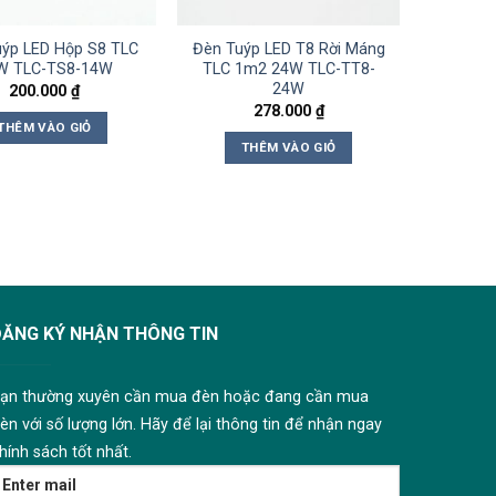
ýp LED Hộp S8 TLC
Đèn Tuýp LED T8 Rời Máng
W TLC-TS8-14W
TLC 1m2 24W TLC-TT8-
24W
200.000
₫
278.000
₫
THÊM VÀO GIỎ
THÊM VÀO GIỎ
ĐĂNG KÝ NHẬN THÔNG TIN
ạn thường xuyên cần mua đèn hoặc đang cần mua
èn với số lượng lớn. Hãy để lại thông tin để nhận ngay
hính sách tốt nhất.