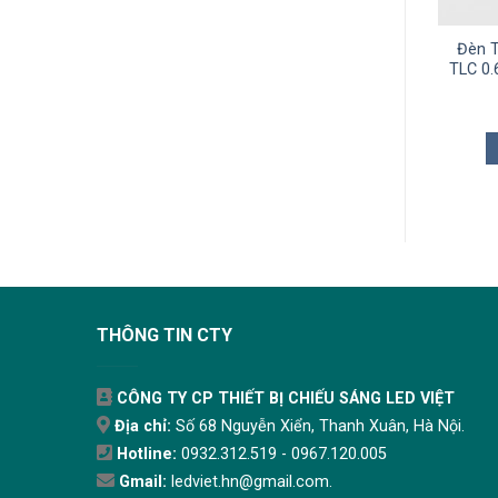
èn Tuýp LED Thủy Tinh
Đèn Tuýp LED Hộp S8 TLC
Đèn T
 1m2 20W TLC-BTT-
27W TLC-TS8-27W
TLC 0
20W
333.000
₫
167.000
₫
THÊM VÀO GIỎ
THÊM VÀO GIỎ
THÔNG TIN CTY
CÔNG TY CP THIẾT BỊ CHIẾU SÁNG LED VIỆT
Địa chỉ:
Số 68 Nguyễn Xiển, Thanh Xuân, Hà Nội.
Hotline:
0932.312.519 - 0967.120.005
Gmail:
ledviet.hn@gmail.com.