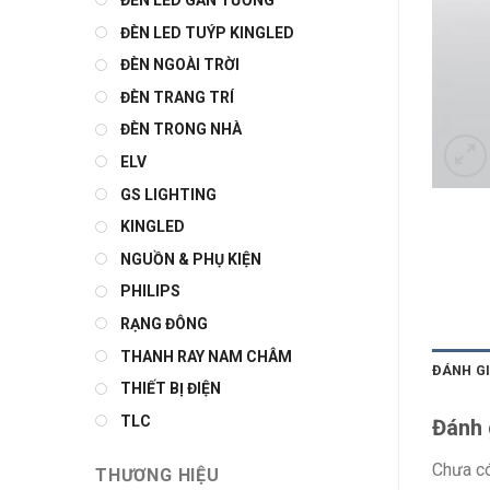
ĐÈN LED GẮN TƯỜNG
ĐÈN LED TUÝP KINGLED
ĐÈN NGOÀI TRỜI
ĐÈN TRANG TRÍ
ĐÈN TRONG NHÀ
ELV
GS LIGHTING
KINGLED
NGUỒN & PHỤ KIỆN
PHILIPS
RẠNG ĐÔNG
THANH RAY NAM CHÂM
ĐÁNH GI
THIẾT BỊ ĐIỆN
TLC
Đánh 
Chưa có
THƯƠNG HIỆU