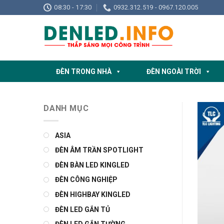
Skip
08:30 - 17:30
0932.312.519 - 0967.120.005
to
content
ĐÈN TRONG NHÀ
ĐÈN NGOÀI TRỜI
DANH MỤC
ASIA
ĐÈN ÂM TRẦN SPOTLIGHT
ĐÈN BÀN LED KINGLED
ĐÈN CÔNG NGHIỆP
ĐÈN HIGHBAY KINGLED
ĐÈN LED GẮN TỦ