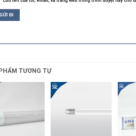
Lưu tên của tôi, email, và trang web trong trình duyệt này cho lầ
PHẨM TƯƠNG TỰ