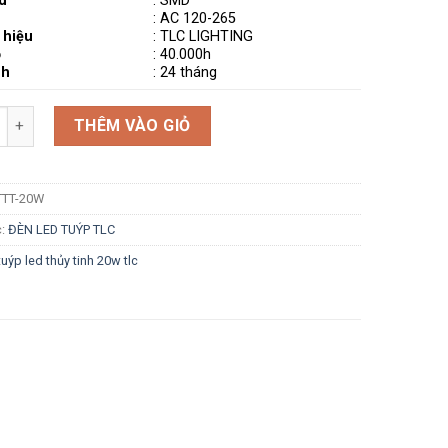
d
: SMD
:
AC 120-265
 hiệu
: TLC LIGHTING
ọ
: 40.000h
nh
: 24 tháng
g
THÊM VÀO GIỎ
TTT-20W
c:
ĐÈN LED TUÝP TLC
uýp led thủy tinh 20w tlc