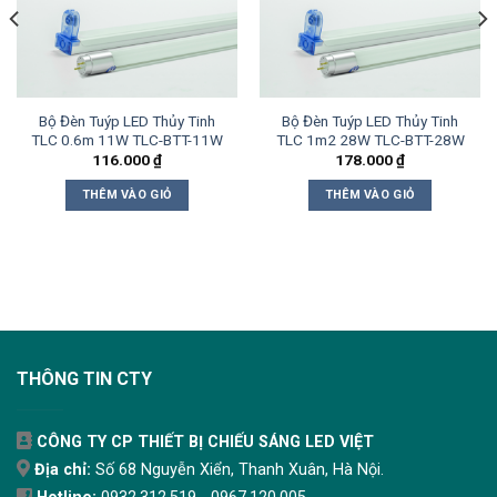
Bộ Đèn Tuýp LED Thủy Tinh
Bộ Đèn Tuýp LED Thủy Tinh
TLC 0.6m 11W TLC-BTT-11W
TLC 1m2 28W TLC-BTT-28W
116.000
₫
178.000
₫
THÊM VÀO GIỎ
THÊM VÀO GIỎ
THÔNG TIN CTY
CÔNG TY CP THIẾT BỊ CHIẾU SÁNG LED VIỆT
Địa chỉ:
Số 68 Nguyễn Xiển, Thanh Xuân, Hà Nội.