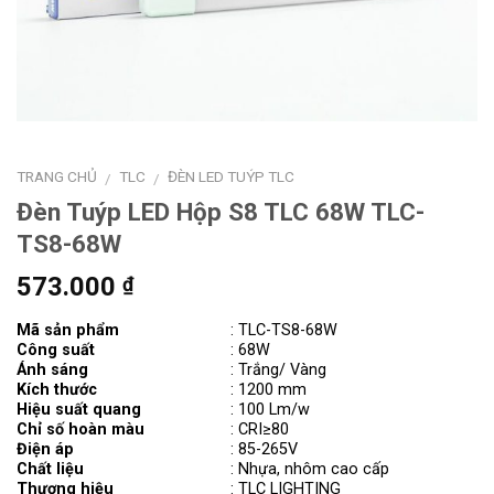
TRANG CHỦ
TLC
ĐÈN LED TUÝP TLC
/
/
Đèn Tuýp LED Hộp S8 TLC 68W TLC-
TS8-68W
573.000
₫
Mã sản phẩm
:
TLC-TS8-68W
Công suất
: 68W
Ánh sáng
: Trắng/ Vàng
Kích thước
:
1200 mm
Hiệu suất quang
: 100 Lm/w
Chỉ số hoàn màu
: CRI≥80
Điện áp
: 85-265V
Chất liệu
: Nhựa, nhôm cao cấp
Thương hiệu
: TLC LIGHTING