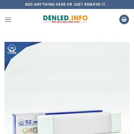
Skip
ADD ANYTHING HERE OR JUST REMOVE IT...
to
content