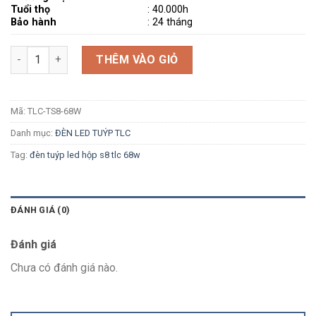
Tuổi thọ
: 40.000h
Bảo hành
: 24 tháng
Số lượng
THÊM VÀO GIỎ
Mã:
TLC-TS8-68W
Danh mục:
ĐÈN LED TUÝP TLC
Tag:
đèn tuýp led hộp s8 tlc 68w
ĐÁNH GIÁ (0)
Đánh giá
Chưa có đánh giá nào.