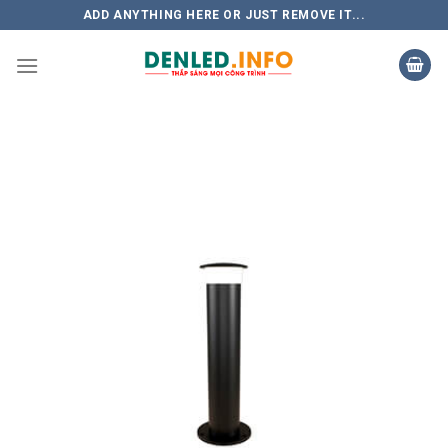
Skip
ADD ANYTHING HERE OR JUST REMOVE IT...
to
content