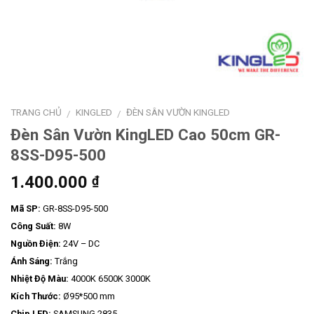
TRANG CHỦ
KINGLED
ĐÈN SÂN VƯỜN KINGLED
/
/
Đèn Sân Vườn KingLED Cao 50cm GR-
8SS-D95-500
1.400.000
₫
Mã SP:
GR-8SS-D95-500
Công Suất:
8W
Nguồn Điện:
24V – DC
Ánh Sáng:
Trắng
Nhiệt Độ Màu:
4000K 6500K 3000K
Kích Thước:
Ø95*500 mm
Chip LED:
SAMSUNG 2835