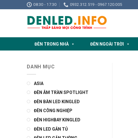
Skip
08:30 - 17:30
0932.312.519 - 0967.120.005
to
content
ĐÈN TRONG NHÀ
ĐÈN NGOÀI TRỜI
DANH MỤC
ASIA
ĐÈN ÂM TRẦN SPOTLIGHT
ĐÈN BÀN LED KINGLED
ĐÈN CÔNG NGHIỆP
ĐÈN HIGHBAY KINGLED
ĐÈN LED GẮN TỦ