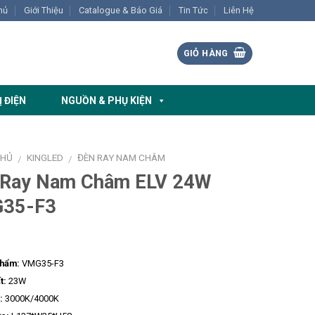
hủ
Giới Thiệu
Catalogue & Báo Giá
Tin Tức
Liên Hệ
GIỎ HÀNG
Ị ĐIỆN
NGUỒN & PHỤ KIỆN
CHỦ
KINGLED
ĐÈN RAY NAM CHÂM
/
/
 Ray Nam Châm ELV 24W
35-F3
phẩm:
VMG35-F3
t:
23W
:
3000K/4000K