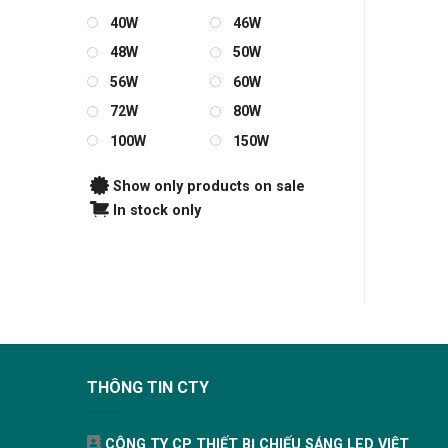
40W
46W
48W
50W
56W
60W
72W
80W
100W
150W
Show only products on sale
In stock only
THÔNG TIN CTY
CÔNG TY CP THIẾT BỊ CHIẾU SÁNG LED VIỆT