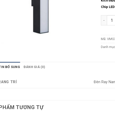
Kích thư
Chip LED
Số lượn
Mã:
VMG3
Danh mụ
TIN BỔ SUNG
ĐÁNH GIÁ (0)
RANG TRÍ
Đèn Ray Na
PHẨM TƯƠNG TỰ