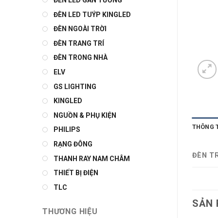
ĐÈN LED GẮN TƯỜNG
ĐÈN LED TUÝP KINGLED
ĐÈN NGOÀI TRỜI
ĐÈN TRANG TRÍ
ĐÈN TRONG NHÀ
ELV
GS LIGHTING
KINGLED
NGUỒN & PHỤ KIỆN
THÔNG 
PHILIPS
RẠNG ĐÔNG
ĐÈN T
THANH RAY NAM CHÂM
THIẾT BỊ ĐIỆN
TLC
SẢN 
THƯƠNG HIỆU