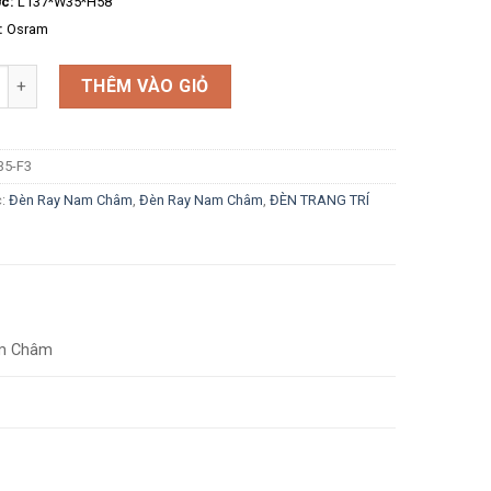
ớc:
L137*W35*H58
:
Osram
g
THÊM VÀO GIỎ
5-F3
c:
Đèn Ray Nam Châm
,
Đèn Ray Nam Châm
,
ĐÈN TRANG TRÍ
m Châm