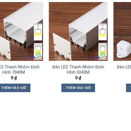
ED Thanh Nhôm Định
Đèn LED Thanh Nhôm Định
Đèn LE
Hình 7040M
Hình 5040M
0
₫
0
₫
THÊM VÀO GIỎ
THÊM VÀO GIỎ