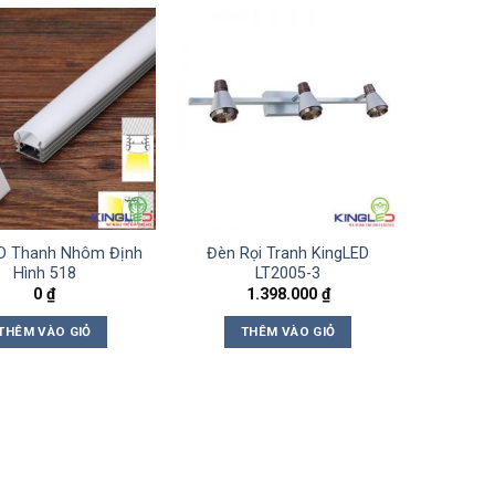
D Thanh Nhôm Định
Đèn Rọi Tranh KingLED
Hình 518
LT2005-3
0
₫
1.398.000
₫
THÊM VÀO GIỎ
THÊM VÀO GIỎ