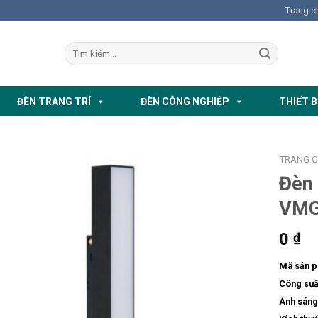
Trang c
ĐÈN TRANG TRÍ
ĐÈN CÔNG NGHIỆP
THIẾT B
TRANG 
Đèn
VMG
0
₫
Mã sản 
Công suấ
Ánh sáng