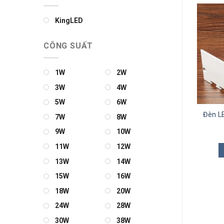
KingLED
CÔNG SUẤT
1W
2W
3W
4W
5W
6W
n Rọi Tranh KingLED
Đèn Rọi Tranh KingLED
Đèn L
7W
8W
LT2003-2
LT2003-3
9W
10W
913.000
₫
1.210.000
₫
11W
12W
THÊM VÀO GIỎ
THÊM VÀO GIỎ
13W
14W
15W
16W
18W
20W
24W
28W
30W
38W