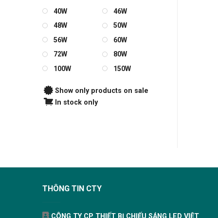
40W
46W
48W
50W
56W
60W
72W
80W
100W
150W
Show only products on sale
In stock only
THÔNG TIN CTY
CÔNG TY CP THIẾT BỊ CHIẾU SÁNG LED VIỆT