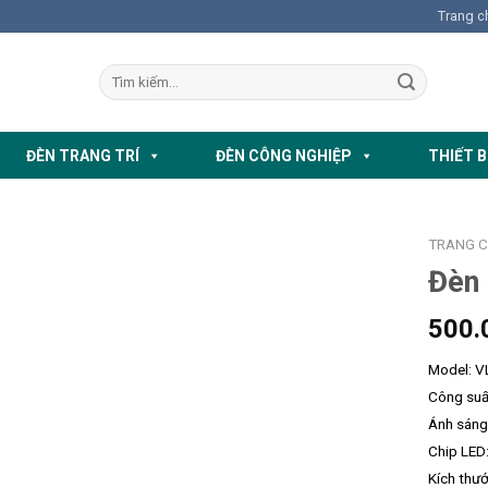
Trang c
ĐÈN TRANG TRÍ
ĐÈN CÔNG NGHIỆP
THIẾT B
TRANG 
Đèn
500.
Model: V
Công suấ
Ánh sán
Chip LED:
Kích thư