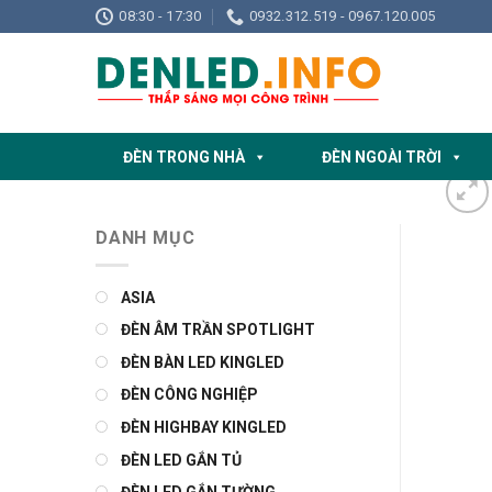
Skip
08:30 - 17:30
0932.312.519 - 0967.120.005
to
content
ĐÈN TRONG NHÀ
ĐÈN NGOÀI TRỜI
DANH MỤC
ASIA
ĐÈN ÂM TRẦN SPOTLIGHT
ĐÈN BÀN LED KINGLED
ĐÈN CÔNG NGHIỆP
ĐÈN HIGHBAY KINGLED
ĐÈN LED GẮN TỦ