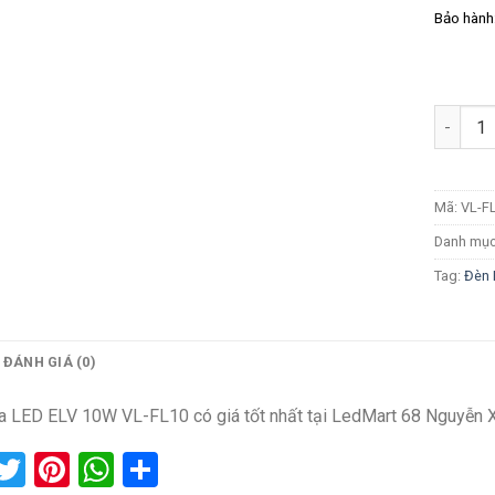
Bảo hành
Số lượn
Mã:
VL-F
Danh mụ
Tag:
Đèn 
ĐÁNH GIÁ (0)
 LED ELV 10W VL-FL10 có giá tốt nhất tại LedMart 68 Nguyễn 
acebook
Twitter
Pinterest
WhatsApp
Share