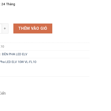
: 24 Tháng
g
THÊM VÀO GIỎ
L10
c:
ĐÈN PHA LED ELV
Pha LED ELV 10W VL-FL10
Xiển