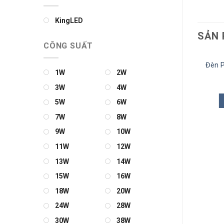
KingLED
SẢN 
CÔNG SUẤT
Đèn Pha LED ELV 100W VL-
Đèn P
1W
2W
FL100
3.010.000
₫
3W
4W
THÊM VÀO GIỎ
5W
6W
7W
8W
9W
10W
11W
12W
13W
14W
15W
16W
18W
20W
24W
28W
30W
38W