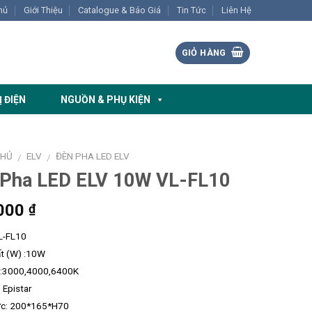
hủ
Giới Thiệu
Catalogue & Báo Giá
Tin Tức
Liên Hệ
GIỎ HÀNG
Ị ĐIỆN
NGUỒN & PHỤ KIỆN
CHỦ
ELV
ĐÈN PHA LED ELV
/
/
 Pha LED ELV 10W VL-FL10
000
₫
L-FL10
t (W) :10W
g:3000,4000,6400K
 Epistar
ớc: 200*165*H70