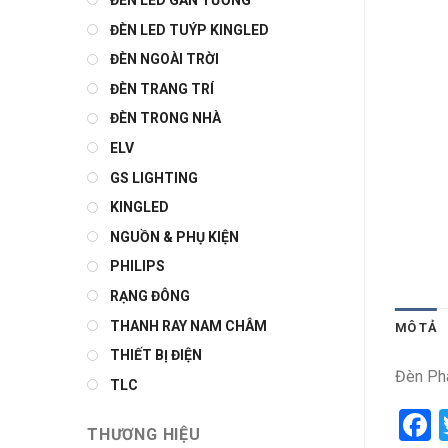
ĐÈN LED GẮN TƯỜNG
ĐÈN LED TUÝP KINGLED
ĐÈN NGOÀI TRỜI
ĐÈN TRANG TRÍ
ĐÈN TRONG NHÀ
ELV
GS LIGHTING
KINGLED
NGUỒN & PHỤ KIỆN
PHILIPS
RẠNG ĐÔNG
THANH RAY NAM CHÂM
MÔ TẢ
THIẾT BỊ ĐIỆN
Đèn Pha
TLC
F
THƯƠNG HIỆU