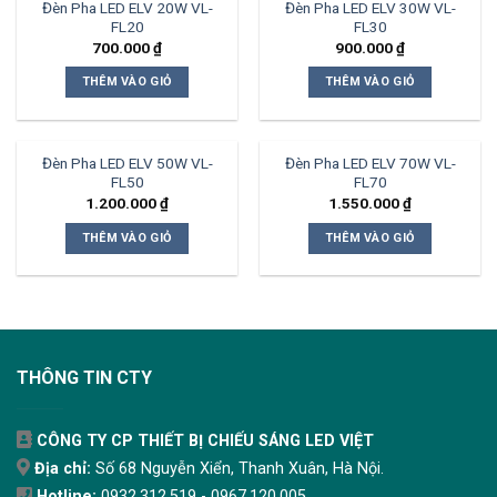
Đèn Pha LED ELV 20W VL-
Đèn Pha LED ELV 30W VL-
FL20
FL30
700.000
₫
900.000
₫
THÊM VÀO GIỎ
THÊM VÀO GIỎ
Đèn Pha LED ELV 50W VL-
Đèn Pha LED ELV 70W VL-
FL50
FL70
1.200.000
₫
1.550.000
₫
THÊM VÀO GIỎ
THÊM VÀO GIỎ
THÔNG TIN CTY
CÔNG TY CP THIẾT BỊ CHIẾU SÁNG LED VIỆT
Địa chỉ:
Số 68 Nguyễn Xiển, Thanh Xuân, Hà Nội.
Hotline:
0932.312.519 - 0967.120.005