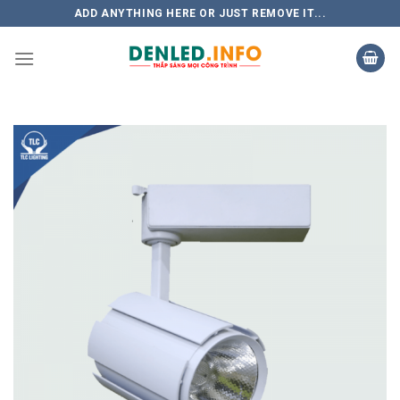
Skip
ADD ANYTHING HERE OR JUST REMOVE IT...
to
content