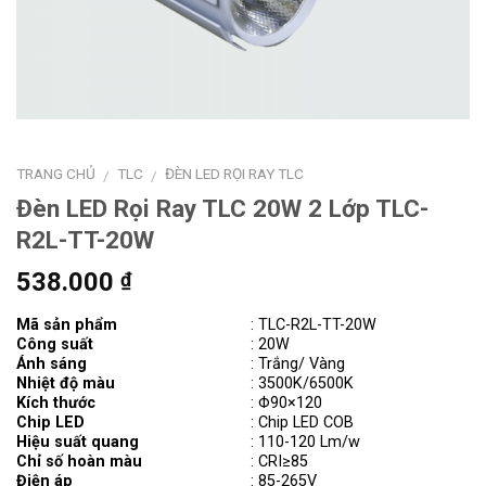
TRANG CHỦ
TLC
ĐÈN LED RỌI RAY TLC
/
/
Đèn LED Rọi Ray TLC 20W 2 Lớp TLC-
R2L-TT-20W
538.000
₫
Mã sản phẩm
:
TLC-R2L-TT-20W
Công suất
: 20W
Ánh sáng
: Trắng/ Vàng
Nhiệt độ màu
: 3500K/6500K
Kích thước
:
Φ
90×120
Chip LED
: Chip LED COB
Hiệu suất quang
: 110-120 Lm/w
Chỉ số hoàn màu
: CRI≥85
Điện áp
: 85-265V