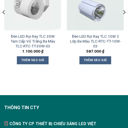
Đèn LED Rọi Ray TLC 30W
Đèn LED Rọi Ray TLC 10W 2
Tam Cấp Vỏ Trắng Ba Màu
Lớp Ba Màu TLC-RTC-TT-10W-
TLC-RTC-TT-30W-03
03
1.100.000
₫
587.000
₫
THÊM VÀO GIỎ
THÊM VÀO GIỎ
THÔNG TIN CTY
CÔNG TY CP THIẾT BỊ CHIẾU SÁNG LED VIỆT