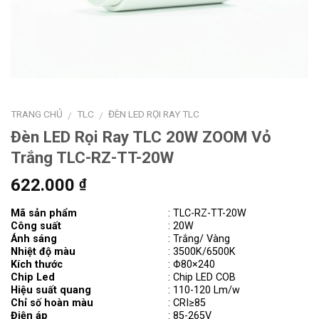
TRANG CHỦ
TLC
ĐÈN LED RỌI RAY TLC
/
/
Đèn LED Rọi Ray TLC 20W ZOOM Vỏ
Trắng TLC-RZ-TT-20W
622.000
₫
Mã sản phẩm
:
TLC-RZ-TT-20W
Công suất
: 20W
Ánh sáng
: Trắng/ Vàng
Nhiệt độ màu
: 3500K/6500K
Kích thước
:
Φ
80×240
Chip Led
: Chip LED COB
Hiệu suất quang
: 110-120 Lm/w
Chỉ số hoàn màu
: CRI≥85
Điện áp
: 85-265V