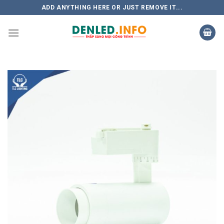
Skip
ADD ANYTHING HERE OR JUST REMOVE IT...
to
content