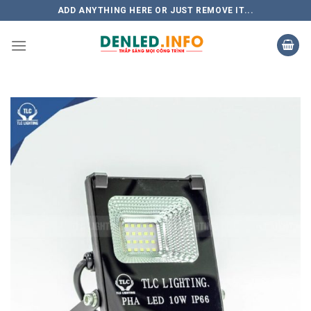
Skip
ADD ANYTHING HERE OR JUST REMOVE IT...
to
content