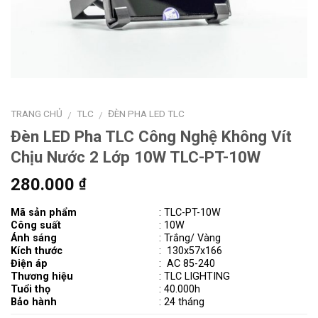
TRANG CHỦ
TLC
ĐÈN PHA LED TLC
/
/
Đèn LED Pha TLC Công Nghệ Không Vít
Chịu Nước 2 Lớp 10W TLC-PT-10W
280.000
₫
Mã sản phẩm
:
TLC-PT-10W
Công suất
: 10W
Ánh sáng
: Trắng/ Vàng
Kích thước
:
130x57x166
Điện áp
:
AC 85-240
Thương hiệu
: TLC LIGHTING
Tuổi thọ
: 40.000h
Bảo hành
: 24 tháng