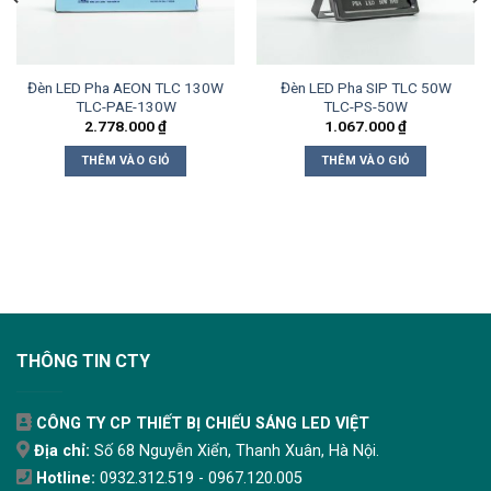
Đèn LED Pha AEON TLC 130W
Đèn LED Pha SIP TLC 50W
TLC-PAE-130W
TLC-PS-50W
2.778.000
₫
1.067.000
₫
THÊM VÀO GIỎ
THÊM VÀO GIỎ
THÔNG TIN CTY
CÔNG TY CP THIẾT BỊ CHIẾU SÁNG LED VIỆT
Địa chỉ:
Số 68 Nguyễn Xiển, Thanh Xuân, Hà Nội.
Hotline:
0932.312.519 - 0967.120.005