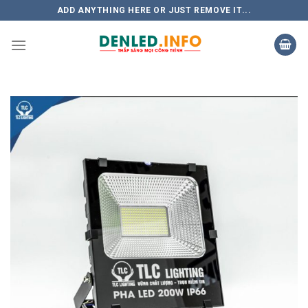
Skip
ADD ANYTHING HERE OR JUST REMOVE IT...
to
content