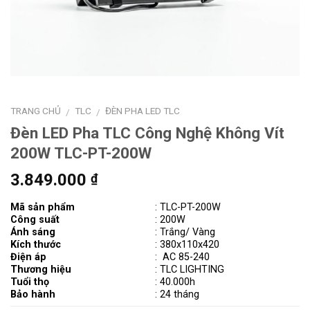
TRANG CHỦ
TLC
ĐÈN PHA LED TLC
/
/
Đèn LED Pha TLC Công Nghệ Không Vít
200W TLC-PT-200W
3.849.000
₫
Mã sản phẩm
:
TLC-PT-200W
Công suất
: 200W
Ánh sáng
: Trắng/ Vàng
Kích thước
:
380x110x420
Điện áp
:
AC 85-240
Thương hiệu
: TLC LIGHTING
Tuổi thọ
: 40.000h
Bảo hành
: 24 tháng