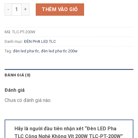
Số lượng
THÊM VÀO GIỎ
Mã:
TLC-PT-200W
Danh mục:
ĐÈN PHA LED TLC
Tag:
đèn led pha tlc
,
đèn led pha tlc 200w
ĐÁNH GIÁ (0)
Đánh giá
Chưa có đánh giá nào.
Hãy là người đầu tiên nhận xét “Đèn LED Pha
TLC Công Nghệ Không Vít 200W TLC-PT-200W”