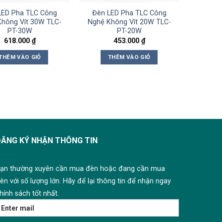
LED Pha TLC Công
Đèn LED Pha TLC Công
hông Vít 30W TLC-
Nghệ Không Vít 20W TLC-
PT-30W
PT-20W
618.000
₫
453.000
₫
THÊM VÀO GIỎ
THÊM VÀO GIỎ
ĐĂNG KÝ NHẬN THÔNG TIN
ạn thường xuyên cần mua đèn hoặc đang cần mua
èn với số lượng lớn. Hãy để lại thông tin để nhận ngay
hính sách tốt nhất.