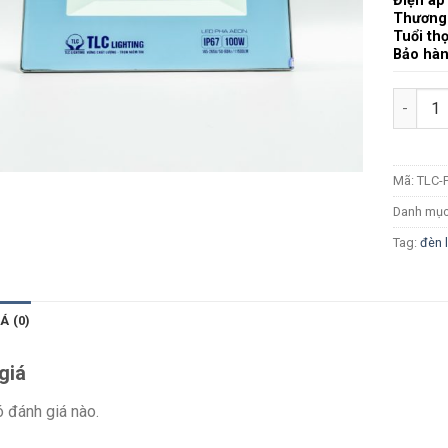
Điện áp
Thương
Tuổi th
Bảo hà
Số lượn
Mã:
TLC-
Danh mụ
Tag:
đèn 
Á (0)
giá
 đánh giá nào.