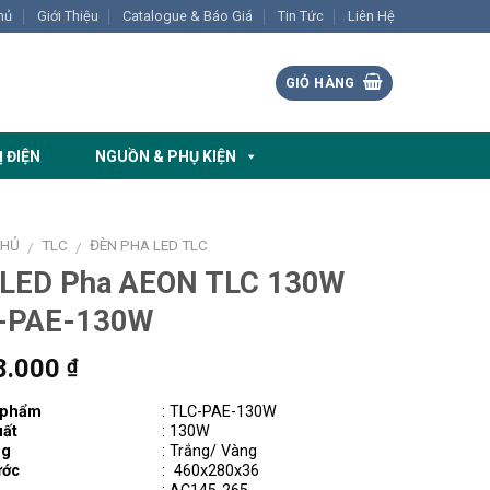
hủ
Giới Thiệu
Catalogue & Báo Giá
Tin Tức
Liên Hệ
GIỎ HÀNG
Ị ĐIỆN
NGUỒN & PHỤ KIỆN
CHỦ
TLC
ĐÈN PHA LED TLC
/
/
 LED Pha AEON TLC 130W
-PAE-130W
8.000
₫
 phẩm
:
TLC-PAE-130W
ất
: 130W
ng
: Trắng/ Vàng
ước
:
460x280x36