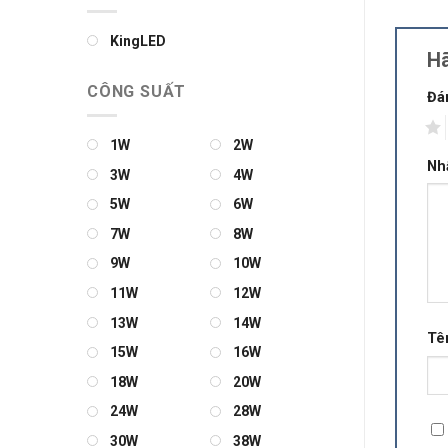
KingLED
Hã
CÔNG SUẤT
Đá
1
1W
2W
Nh
3W
4W
5W
6W
7W
8W
9W
10W
11W
12W
13W
14W
Tê
15W
16W
18W
20W
24W
28W
30W
38W