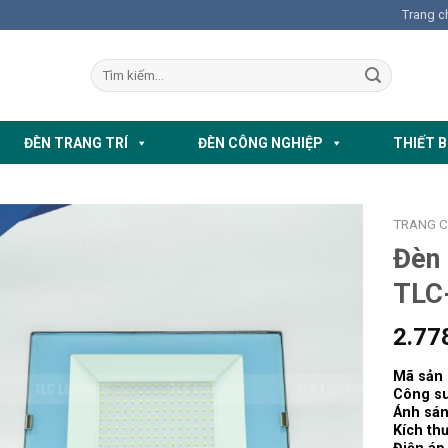
Trang c
ĐÈN TRANG TRÍ
ĐÈN CÔNG NGHIỆP
THIẾT B
TRANG 
Đèn
TLC
2.77
Mã sản
Công su
Ánh sá
Kích th