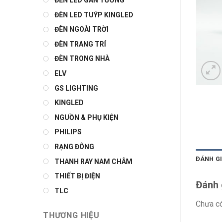
ĐÈN LED GẮN TƯỜNG
ĐÈN LED TUÝP KINGLED
ĐÈN NGOÀI TRỜI
ĐÈN TRANG TRÍ
ĐÈN TRONG NHÀ
ELV
GS LIGHTING
KINGLED
NGUỒN & PHỤ KIỆN
PHILIPS
RẠNG ĐÔNG
ĐÁNH GI
THANH RAY NAM CHÂM
THIẾT BỊ ĐIỆN
Đánh 
TLC
Chưa có
THƯƠNG HIỆU