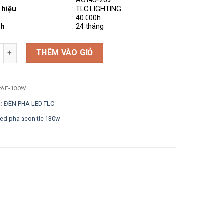
:
AC145-265
 hiệu
: TLC LIGHTING
ọ
: 40.000h
nh
: 24 tháng
g
THÊM VÀO GIỎ
PAE-130W
c:
ĐÈN PHA LED TLC
led pha aeon tlc 130w