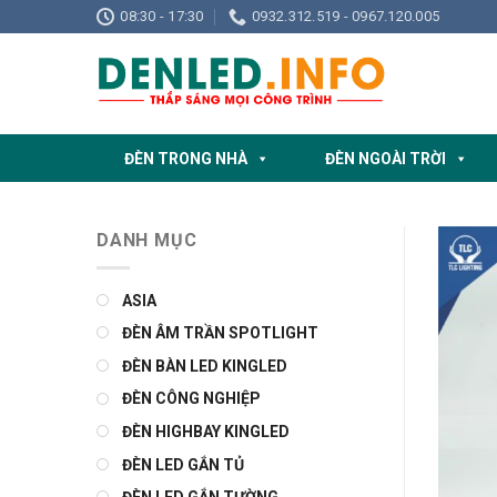
Skip
08:30 - 17:30
0932.312.519 - 0967.120.005
to
content
ĐÈN TRONG NHÀ
ĐÈN NGOÀI TRỜI
DANH MỤC
ASIA
ĐÈN ÂM TRẦN SPOTLIGHT
ĐÈN BÀN LED KINGLED
ĐÈN CÔNG NGHIỆP
ĐÈN HIGHBAY KINGLED
ĐÈN LED GẮN TỦ