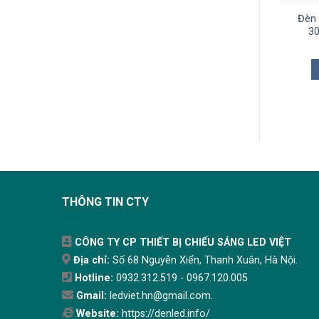
n LED Pha TLC Công
Đèn LED Pha AEON TLC
Đèn
 Không Vít 100W TLC-
20W TLC-PAE-20W
3
PT-100W
478.000
₫
1.609.000
₫
THÊM VÀO GIỎ
THÊM VÀO GIỎ
THÔNG TIN CTY
CÔNG TY CP THIẾT BỊ CHIẾU SÁNG LED VIỆT
Địa chỉ:
Số 68 Nguyễn Xiển, Thanh Xuân, Hà Nội.
Hotline:
0932.312.519 - 0967.120.005
Gmail:
ledviet.hn@gmail.com.
Website:
https://denled.info/