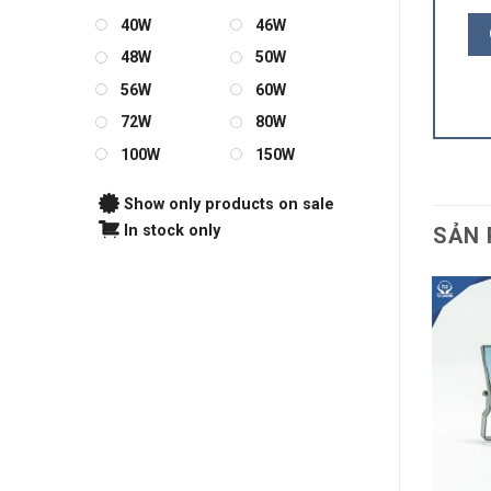
40W
46W
48W
50W
56W
60W
72W
80W
100W
150W
Show only products on sale
In stock only
SẢN 