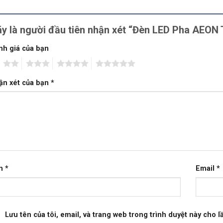
y là người đầu tiên nhận xét “Đèn LED Pha AE
nh giá của bạn
2
3
4
5
ận xét của bạn
*
n
*
Email
*
Lưu tên của tôi, email, và trang web trong trình duyệt này cho lầ