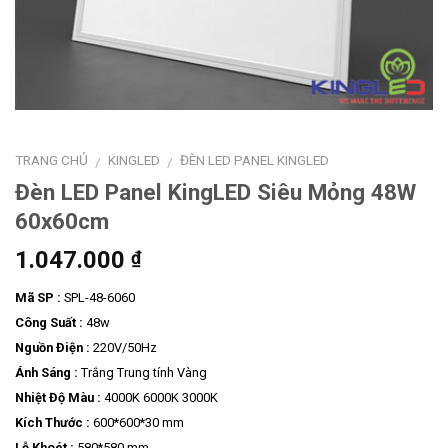
TRANG CHỦ
KINGLED
ĐÈN LED PANEL KINGLED
/
/
Đèn LED Panel KingLED Siêu Mỏng 48W
60x60cm
1.047.000
₫
Mã SP :
SPL-48-6060
Công Suất :
48w
Nguồn Điện :
220V/50Hz
Ánh Sáng :
Trắng Trung tính Vàng
Nhiệt Độ Màu :
4000K 6000K 3000K
Kích Thước :
600*600*30 mm
Lỗ Khoét :
580*580 mm