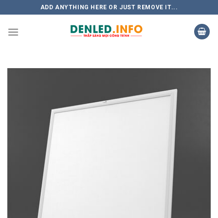
Skip
ADD ANYTHING HERE OR JUST REMOVE IT...
to
content