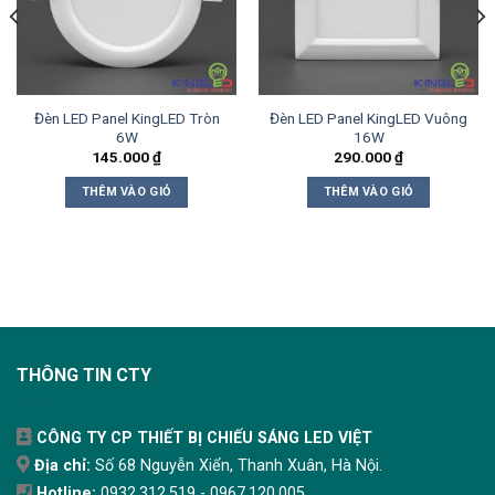
Đèn LED Panel KingLED Tròn
Đèn LED Panel KingLED Vuông
6W
16W
145.000
₫
290.000
₫
THÊM VÀO GIỎ
THÊM VÀO GIỎ
THÔNG TIN CTY
CÔNG TY CP THIẾT BỊ CHIẾU SÁNG LED VIỆT
Địa chỉ:
Số 68 Nguyễn Xiển, Thanh Xuân, Hà Nội.
Hotline:
0932.312.519 - 0967.120.005