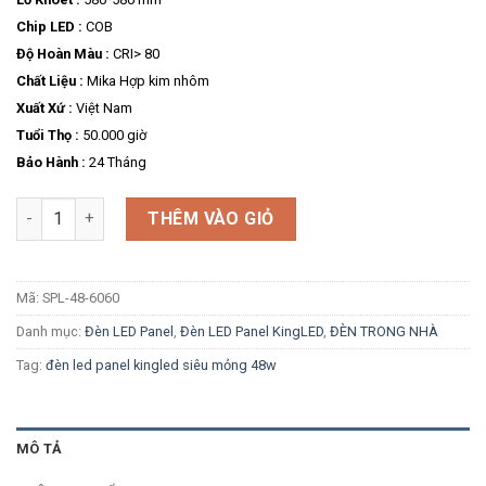
Chip LED :
COB
Độ Hoàn Màu :
CRI> 80
Chất Liệu :
Mika Hợp kim nhôm
Xuất Xứ :
Việt Nam
Tuổi Thọ :
50.000 giờ
Bảo Hành :
24 Tháng
Số lượng
THÊM VÀO GIỎ
Mã:
SPL-48-6060
Danh mục:
Đèn LED Panel
,
Đèn LED Panel KingLED
,
ĐÈN TRONG NHÀ
Tag:
đèn led panel kingled siêu mỏng 48w
MÔ TẢ