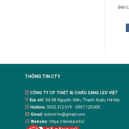
LED Ốp Trần KingLED
Đèn LED Âm Trần KingLED
Đèn L
24W
12W Đổi Màu
510.000
₫
250.000
₫
THÊM VÀO GIỎ
THÊM VÀO GIỎ
THÔNG TIN CTY
CÔNG TY CP THIẾT BỊ CHIẾU SÁNG LED VIỆT
Địa chỉ:
Số 68 Nguyễn Xiển, Thanh Xuân, Hà Nội.
Hotline:
0932.312.519 - 0967.120.005
Gmail:
ledviet.hn@gmail.com.
Website:
https://denled.info/