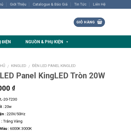
hủ
Giới Thiệu
Catalogue & Báo Giá
Tin Tức
Liên Hệ
GIỎ HÀNG
Ị ĐIỆN
NGUỒN & PHỤ KIỆN
CHỦ
KINGLED
ĐÈN LED PANEL KINGLED
/
/
LED Panel KingLED Tròn 20W
000
₫
L-20-T230
t :
20w
ện :
220V/50Hz
 :
Trắng Vàng
 Màu :
6000K 3000K