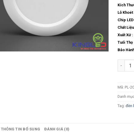
Kích Thư
Lỗ Khoét 
Chip LED 
Chất Liệu
Xuất Xứ :
Tuổi Thọ 
Bảo Hành
Số lượn
Mã:
PL-2
Danh mụ
Tag:
đèn 
THÔNG TIN BỔ SUNG
ĐÁNH GIÁ (0)