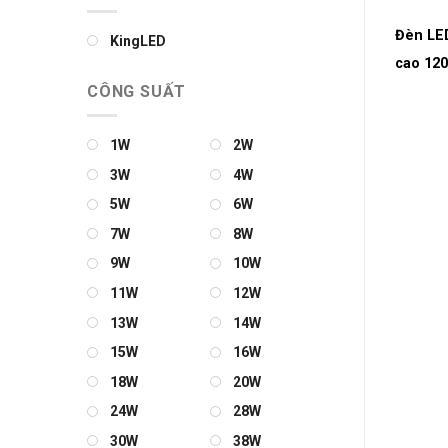
Đèn LED
KingLED
cao 120
CÔNG SUẤT
1W
2W
3W
4W
5W
6W
7W
8W
9W
10W
11W
12W
13W
14W
15W
16W
18W
20W
24W
28W
30W
38W