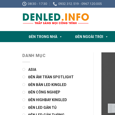
Skip
08:30 - 17:30
0932.312.519 - 0967.120.005
to
content
ĐÈN TRONG NHÀ
ĐÈN NGOÀI TRỜI
DANH MỤC
ASIA
ĐÈN ÂM TRẦN SPOTLIGHT
ĐÈN BÀN LED KINGLED
ĐÈN CÔNG NGHIỆP
ĐÈN HIGHBAY KINGLED
ĐÈN LED GẮN TỦ