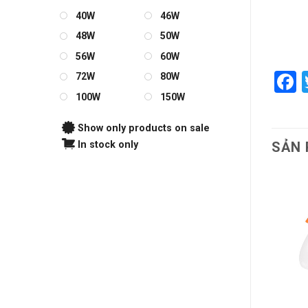
40W
46W
48W
50W
56W
60W
F
72W
80W
100W
150W
Show only products on sale
In stock only
SẢN 