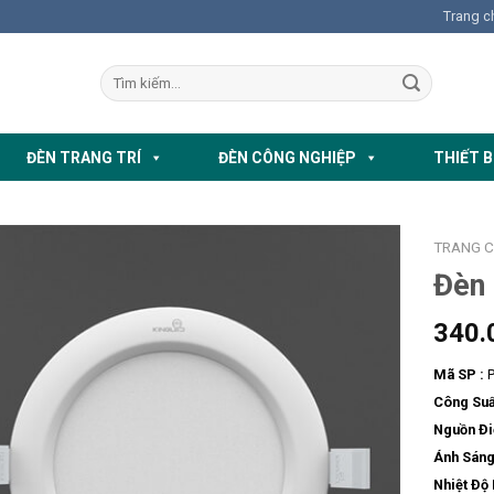
Trang c
ĐÈN TRANG TRÍ
ĐÈN CÔNG NGHIỆP
THIẾT B
TRANG 
Đèn 
340.
Mã SP :
P
Công Suấ
Nguồn Đi
Ánh Sáng
Nhiệt Độ