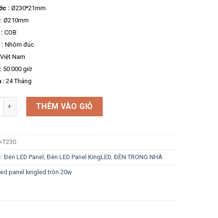
ớc :
Ø230*21mm
:
Ø210mm
:
COB
 :
Nhôm đúc
Việt Nam
:
50.000 giờ
 :
24 Tháng
g
THÊM VÀO GIỎ
0-T230
c:
Đèn LED Panel
,
Đèn LED Panel KingLED
,
ĐÈN TRONG NHÀ
led panel kingled tròn 20w