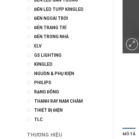
ĐÈN LED GẮN TƯỜNG
ĐÈN LED TUÝP KINGLED
ĐÈN NGOÀI TRỜI
ĐÈN TRANG TRÍ
ĐÈN TRONG NHÀ
ELV
GS LIGHTING
KINGLED
NGUỒN & PHỤ KIỆN
PHILIPS
RẠNG ĐÔNG
THANH RAY NAM CHÂM
THIẾT BỊ ĐIỆN
TLC
MÔ TẢ
THƯƠNG HIỆU