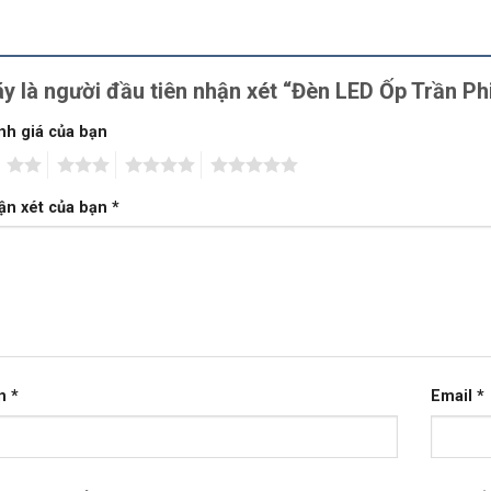
y là người đầu tiên nhận xét “Đèn LED Ốp Trần 
nh giá của bạn
2
3
4
5
ận xét của bạn
*
n
*
Email
*