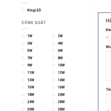
KingLED
Hã
CÔNG SUẤT
Đá
1W
2W
1
3W
4W
Nh
5W
6W
7W
8W
9W
10W
11W
12W
13W
14W
15W
16W
Tê
18W
20W
24W
28W
30W
38W