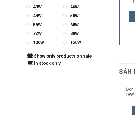
40W
46W
48W
50W
56W
60W
72W
80W
100W
150W
Show only products on sale
In stock only
SẢN 
Đèn 
18W