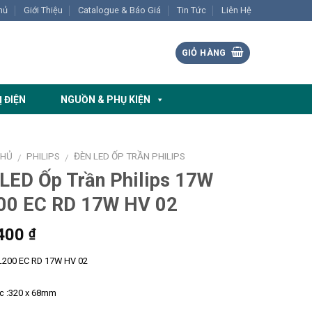
hủ
Giới Thiệu
Catalogue & Báo Giá
Tin Tức
Liên Hệ
GIỎ HÀNG
Ị ĐIỆN
NGUỒN & PHỤ KIỆN
CHỦ
PHILIPS
ĐÈN LED ỐP TRẦN PHILIPS
/
/
LED Ốp Trần Philips 17W
00 EC RD 17W HV 02
400
₫
L200 EC RD 17W HV 02
ớc :320 x 68mm