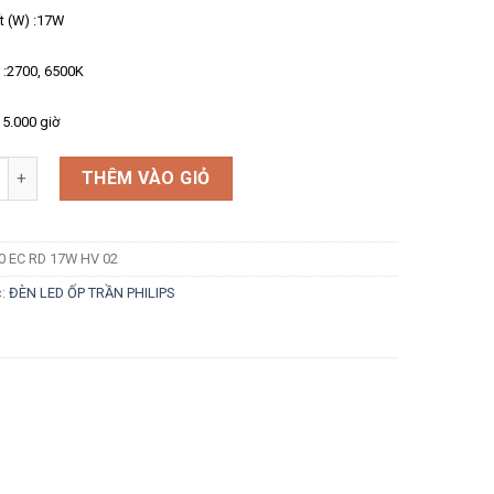
t (W) :17W
 :2700, 6500K
15.000 giờ
g
THÊM VÀO GIỎ
0 EC RD 17W HV 02
c:
ĐÈN LED ỐP TRẦN PHILIPS