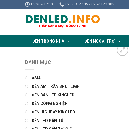
Skip
08:30 - 17:30
0932.312.519 - 0967.120.005
to
content
ĐÈN TRONG NHÀ
ĐÈN NGOÀI TRỜI
DANH MỤC
ASIA
ĐÈN ÂM TRẦN SPOTLIGHT
ĐÈN BÀN LED KINGLED
ĐÈN CÔNG NGHIỆP
ĐÈN HIGHBAY KINGLED
ĐÈN LED GẮN TỦ