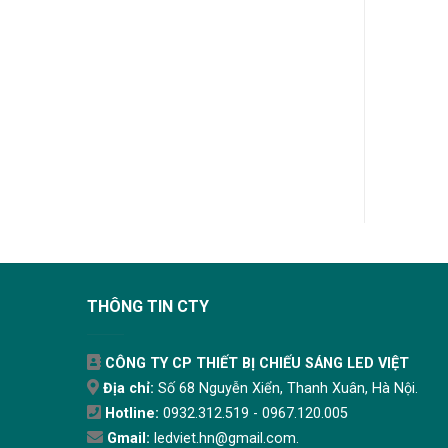
 LED Ốp Trần Philips
Đèn LED Ốp Trần Philips
16W 33362 Moire
11W DN027C LED9 D150
520.700
₫
350.300
₫
THÊM VÀO GIỎ
THÊM VÀO GIỎ
THÔNG TIN CTY
CÔNG TY CP THIẾT BỊ CHIẾU SÁNG LED VIỆT
Địa chỉ:
Số 68 Nguyễn Xiển, Thanh Xuân, Hà Nội.
Hotline:
0932.312.519 - 0967.120.005
Gmail:
ledviet.hn@gmail.com.