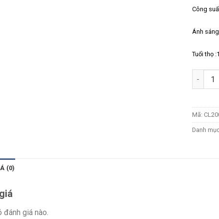
Công suấ
Ánh sáng
Tuổi thọ :
Số lượn
Mã:
CL20
Danh mụ
Á (0)
giá
 đánh giá nào.