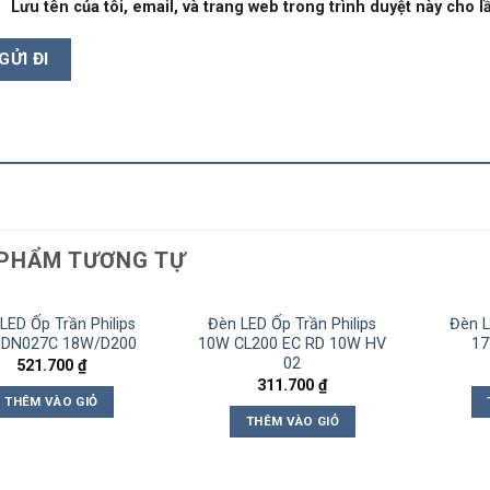
Lưu tên của tôi, email, và trang web trong trình duyệt này cho lầ
PHẨM TƯƠNG TỰ
LED Ốp Trần Philips
Đèn LED Ốp Trần Philips
Đèn L
 DN027C 18W/D200
10W CL200 EC RD 10W HV
17
02
521.700
₫
311.700
₫
THÊM VÀO GIỎ
THÊM VÀO GIỎ