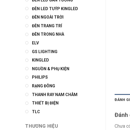
ĐÈN LED GẮN TƯỜNG
ĐÈN LED TUÝP KINGLED
ĐÈN NGOÀI TRỜI
ĐÈN TRANG TRÍ
ĐÈN TRONG NHÀ
ELV
GS LIGHTING
KINGLED
NGUỒN & PHỤ KIỆN
PHILIPS
RẠNG ĐÔNG
THANH RAY NAM CHÂM
ĐÁNH GI
THIẾT BỊ ĐIỆN
TLC
Đánh 
Chưa có
THƯƠNG HIỆU