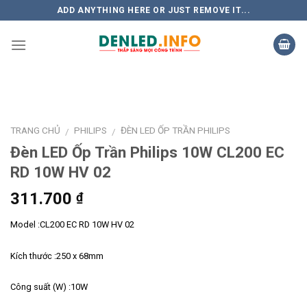
Skip
ADD ANYTHING HERE OR JUST REMOVE IT...
to
content
TRANG CHỦ
PHILIPS
ĐÈN LED ỐP TRẦN PHILIPS
/
/
Đèn LED Ốp Trần Philips 10W CL200 EC
RD 10W HV 02
311.700
₫
Model :CL200 EC RD 10W HV 02
Kích thước :250 x 68mm
Công suất (W) :10W