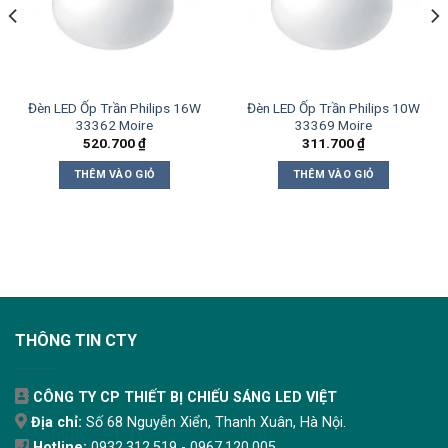
Đèn LED Ốp Trần Philips 16W
Đèn LED Ốp Trần Philips 10W
33362 Moire
33369 Moire
520.700
₫
311.700
₫
THÊM VÀO GIỎ
THÊM VÀO GIỎ
THÔNG TIN CTY
CÔNG TY CP THIẾT BỊ CHIẾU SÁNG LED VIỆT
Địa chỉ:
Số 68 Nguyễn Xiển, Thanh Xuân, Hà Nội.
Hotline:
0932.312.519 - 0967.120.005