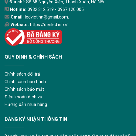
Địa chỉ:
Số 68 Nguyễn Xiển, Thanh Xuân, Hà Nội.
Hotline:
0932.312.519 - 0967.120.005
Gmail:
ledviet.hn@gmail.com.
Website:
https://denled.info/
QUY ĐỊNH & CHÍNH SÁCH
Chính sách đổi trả
Chính sách bảo hành
Chính sách bảo mật
Điều khoản dịch vụ
Hướng dẫn mua hàng
ĐĂNG KÝ NHẬN THÔNG TIN