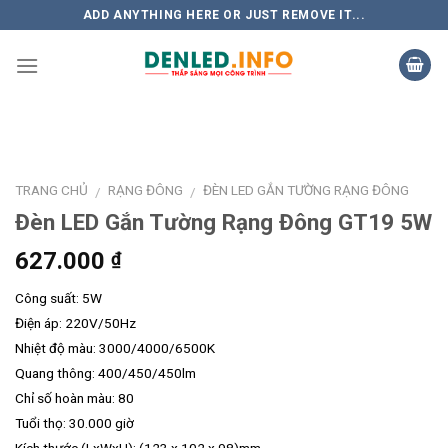
Skip
ADD ANYTHING HERE OR JUST REMOVE IT...
to
content
TRANG CHỦ
RẠNG ĐÔNG
ĐÈN LED GẮN TƯỜNG RẠNG ĐÔNG
/
/
Đèn LED Gắn Tường Rạng Đông GT19 5W
627.000
₫
Công suất: 5W
Điện áp: 220V/50Hz
Nhiệt độ màu: 3000/4000/6500K
Quang thông: 400/450/450lm
Chỉ số hoàn màu: 80
Tuổi thọ: 30.000 giờ
Kích thước (LxWxH): (123 x 102 x 98)mm