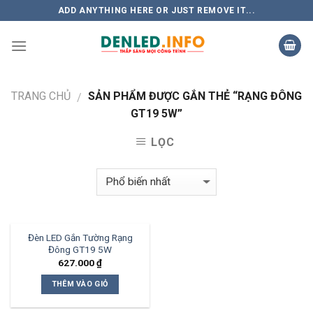
Skip
ADD ANYTHING HERE OR JUST REMOVE IT...
to
content
TRANG CHỦ
SẢN PHẨM ĐƯỢC GẮN THẺ “RẠNG ĐÔNG
/
GT19 5W”
LỌC
Đèn LED Gắn Tường Rạng
Đông GT19 5W
627.000
₫
THÊM VÀO GIỎ