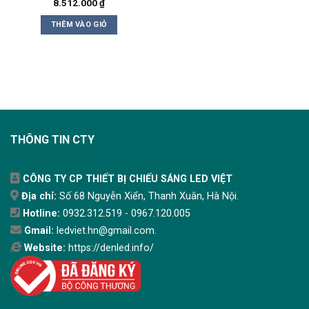
8.512.000
₫
THÊM VÀO GIỎ
THÔNG TIN CTY
CÔNG TY CP THIẾT BỊ CHIẾU SÁNG LED VIỆT
Địa chỉ:
Số 68 Nguyễn Xiển, Thanh Xuân, Hà Nội.
Hotline:
0932.312.519 - 0967.120.005
Gmail:
ledviet.hn@gmail.com.
Website:
https://denled.info/