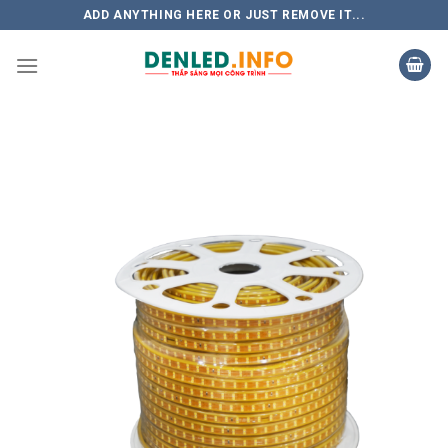
Skip
ADD ANYTHING HERE OR JUST REMOVE IT...
to
content