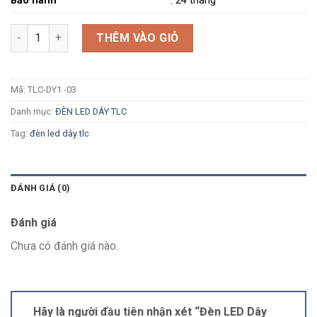
Bảo hành
: 24 tháng
Số lượng
THÊM VÀO GIỎ
Mã:
TLC-DY1 -03
Danh mục:
ĐÈN LED DÂY TLC
Tag:
đèn led dây tlc
ĐÁNH GIÁ (0)
Đánh giá
Chưa có đánh giá nào.
Hãy là người đầu tiên nhận xét “Đèn LED Dây