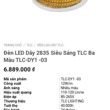
TRANG CHỦ
TLC
ĐÈN LED DÂY TLC
/
/
Đèn LED Dây 2835 Siêu Sáng TLC Ba
Màu TLC-DY1 -03
6.889.000
₫
Mã sản phẩm
:
TLC-DY1
-03
Công suất
: 12W/m
Ánh sáng
: Nhiều màu
Hiệu suất quang
: 110-120 Lm/w
Điện áp
: 85-265V
Thương hiệu
: TLC LIGHTING
Tuổi thọ
: 40.000h