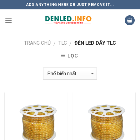
Skip
ADD ANYTHING HERE OR JUST REMOVE IT...
to
content
TRANG CHỦ
TLC
ĐÈN LED DÂY TLC
/
/
LỌC